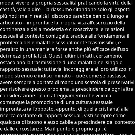
moda, vivere la propria sessualità praticando la virtù della
castità, vale a dire – la riassumo citandone solo gli aspetti
più noti: ma in realtà il discorso sarebbe ben più lungo e
articolato – improntare la propria vita all’esercizio della
continenza e della modestia e circoscrivere le relazioni
sessuali al contesto coniugale, sradica alle fondamenta il
problema delle malattie sessualmente trasmissibili, e
peraltro in una maniera forse anche più efficace dell’uso
dei mezzi profilattici. Questi ultimi, infatti, certamente
ostacolano la trasmissione di una malattia nel singolo
rapporto sessuale; tuttavia, incoraggiare al loro utilizzo in
modo strenuo e indiscriminato – cioè come se bastasse
avere sempre a portata di mano una scatola di preservativi
per risolvere questo problema, a prescindere da ogni altra
considerazione – è un atteggiamento che veicola
comunque la promozione di una cultura sessuale
improntata (all’opposto, appunto, di quella cristiana) alla
ricerca costante di rapporti sessuali, visti sempre come
qualcosa di buono e auspicabile a prescindere dal contesto
e dalle circostanze. Ma il punto è proprio qui: è