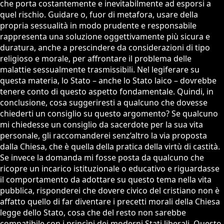
che porta costantemente e inevitabilmente ad esporsi a
quel rischio. Guidare o, fuor di metafora, usare della
propria sessualità in modo prudente e responsabile
rappresenta una soluzione oggettivamente più sicura e
duratura, anche a prescindere da considerazioni di tipo
religioso e morale, per affrontare il problema delle
malattie sessualmente trasmissibili. Nel legiferare su
questa materia, lo Stato – anche lo Stato laico – dovrebbe
tenere conto di questo aspetto fondamentale. Quindi, in
conclusione, cosa suggeriresti a qualcuno che dovesse
chiederti un consiglio su questo argomento? Se qualcuno
mi chiedesse un consiglio da sacerdote per la sua vita
personale, gli raccomanderei senz’altro la via proposta
dalla Chiesa, che è quella della pratica della virtù di castità.
Se invece la domanda mi fosse posta da qualcuno che
ricopre un incarico istituzionale o educativo e riguardasse
il comportamento da adottare su questo tema nella vita
pubblica, risponderei che dovere civico del cristiano non è
affatto quello di far diventare i precetti morali della Chiesa
legge dello Stato, cosa che del resto non sarebbe
compatibile con i princìpi dei moderni Stati liberali. Questo