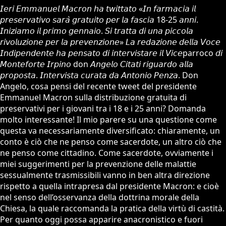
𝘐𝘦𝘳𝘪 𝘌𝘮𝘮𝘢𝘯𝘶𝘦𝘭 𝘔𝘢𝘤𝘳𝘰𝘯 𝘩𝘢 𝘵𝘸𝘪𝘵𝘵𝘢𝘵𝘰 «𝘐𝘯 𝘧𝘢𝘳𝘮𝘢𝘤𝘪𝘢 𝘪𝘭
𝘱𝘳𝘦𝘴𝘦𝘳𝘷𝘢𝘵𝘪𝘷𝘰 𝘴𝘢𝘳𝘢̀ 𝘨𝘳𝘢𝘵𝘶𝘪𝘵𝘰 𝘱𝘦𝘳 𝘭𝘢 𝘧𝘢𝘴𝘤𝘪𝘢 18-25 𝘢𝘯𝘯𝘪.
𝘐𝘯𝘪𝘻𝘪𝘢𝘮𝘰 𝘪𝘭 𝘱𝘳𝘪𝘮𝘰 𝘨𝘦𝘯𝘯𝘢𝘪𝘰. 𝘚𝘪 𝘵𝘳𝘢𝘵𝘵𝘢 𝘥𝘪 𝘶𝘯𝘢 𝘱𝘪𝘤𝘤𝘰𝘭𝘢
𝘳𝘪𝘷𝘰𝘭𝘶𝘻𝘪𝘰𝘯𝘦 𝘱𝘦𝘳 𝘭𝘢 𝘱𝘳𝘦𝘷𝘦𝘯𝘻𝘪𝘰𝘯𝘦» 𝘓𝘢 𝘳𝘦𝘥𝘢𝘻𝘪𝘰𝘯𝘦 𝘥𝘦𝘭𝘭𝘢 𝘝𝘰𝘤𝘦
𝘐𝘯𝘥𝘪𝘱𝘦𝘯𝘥𝘦𝘯𝘵𝘦 𝘩𝘢 𝘱𝘦𝘯𝘴𝘢𝘵𝘰 𝘥𝘪 𝘪𝘯𝘵𝘦𝘳𝘷𝘪𝘴𝘵𝘢𝘳𝘦 𝘪𝘭 𝘝𝘪𝘤𝘦parroco 𝘥𝘪
𝘔𝘰𝘯𝘵𝘦𝘧𝘰𝘳𝘵𝘦 𝘐𝘳𝘱𝘪𝘯𝘰 don 𝘈𝘯𝘨𝘦𝘭𝘰 𝘊𝘪𝘵𝘢𝘵𝘪 𝘳𝘪𝘨𝘶𝘢𝘳𝘥𝘰 𝘢𝘭𝘭𝘢
𝘱𝘳𝘰𝘱𝘰𝘴𝘵𝘢. 𝘐𝘯𝘵𝘦𝘳𝘷𝘪𝘴𝘵𝘢 𝘤𝘶𝘳𝘢𝘵𝘢 𝘥𝘢 𝘈𝘯𝘵𝘰𝘯𝘪𝘰 𝘗𝘦𝘯𝘻𝘢. Don
Angelo, cosa pensi del recente tweet del presidente
Emmanuel Macron sulla distribuzione gratuita di
preservativi per i giovani tra i 18 e i 25 anni? Domanda
molto interessante! Il mio parere su una questione come
questa va necessariamente diversificato: chiaramente, un
conto è ciò che ne penso come sacerdote, un altro ciò che
ne penso come cittadino. Come sacerdote, ovviamente i
miei suggerimenti per la prevenzione delle malattie
sessualmente trasmissibili vanno in ben altra direzione
rispetto a quella intrapresa dal presidente Macron: e cioè
nel senso dell’osservanza della dottrina morale della
Chiesa, la quale raccomanda la pratica della virtù di castità.
Per quanto oggi possa apparire anacronistico e fuori