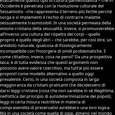
esattamente questo tipo di cultura pansessualista – che in
Occidente è penetrata con la rivoluzione culturale del
Sessantotto –che rappresenta il terreno più fertile perché
sorga e si implementi il rischio di contrarre malattie
sessualmente trasmissibili. In una società permeata della
visione cristiana della sessualità, invece, si promuoverebbe
all’inverso una cultura del rispetto dei corpi – quello
proprio e quello degli altri – che sarebbe, per così dire, un
antidoto naturale, qualcosa di fisiologicamente
incompatibile con l’insorgere di simili problematiche. E
come cittadino, invece, cosa ne pensi? Da una prospettiva
laica, è di tutta evidenza che questi argomenti non
possono avere valore coercitivo, ma tutt’al più essere
proposti come modello alternativo a quello oggi
prevalente. Certo, in una società composta in larga
maggioranza da cristiani praticanti che decidessero di
darsi leggi cristiane (cosa che non sarebbe in sé illegittima,
nell’ottica del principio di autodeterminazione dei popoli),
leggi in certa misura restrittive in materia di
compravendita di preservativi avrebbero una loro logica.
Ma in una società come quella di oggi, almeno nel mondo