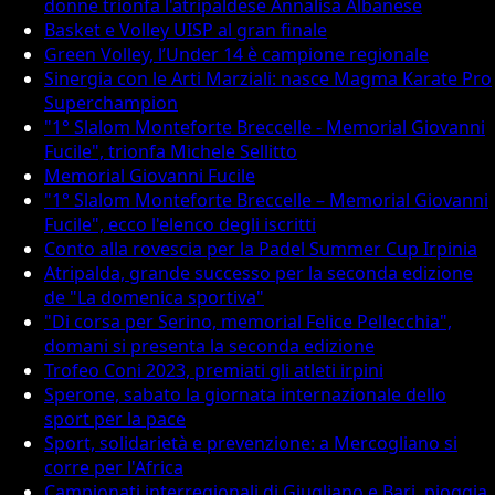
donne trionfa l'atripaldese Annalisa Albanese
Basket e Volley UISP al gran finale
Green Volley, l’Under 14 è campione regionale
Sinergia con le Arti Marziali: nasce Magma Karate Pro
Superchampion
"1° Slalom Monteforte Breccelle - Memorial Giovanni
Fucile", trionfa Michele Sellitto
Memorial Giovanni Fucile
"1° Slalom Monteforte Breccelle – Memorial Giovanni
Fucile", ecco l'elenco degli iscritti
Conto alla rovescia per la Padel Summer Cup Irpinia
Atripalda, grande successo per la seconda edizione
de "La domenica sportiva"
"Di corsa per Serino, memorial Felice Pellecchia",
domani si presenta la seconda edizione
Trofeo Coni 2023, premiati gli atleti irpini
Sperone, sabato la giornata internazionale dello
sport per la pace
Sport, solidarietà e prevenzione: a Mercogliano si
corre per l'Africa
Campionati interregionali di Giugliano e Bari, pioggia