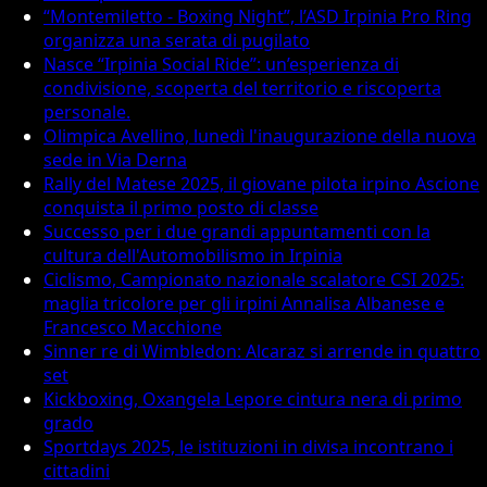
“Montemiletto - Boxing Night”, l’ASD Irpinia Pro Ring
organizza una serata di pugilato
Nasce “Irpinia Social Ride”: un’esperienza di
condivisione, scoperta del territorio e riscoperta
personale.
Olimpica Avellino, lunedì l'inaugurazione della nuova
sede in Via Derna
Rally del Matese 2025, il giovane pilota irpino Ascione
conquista il primo posto di classe
Successo per i due grandi appuntamenti con la
cultura dell'Automobilismo in Irpinia
Ciclismo, Campionato nazionale scalatore CSI 2025:
maglia tricolore per gli irpini Annalisa Albanese e
Francesco Macchione
Sinner re di Wimbledon: Alcaraz si arrende in quattro
set
Kickboxing, Oxangela Lepore cintura nera di primo
grado
Sportdays 2025, le istituzioni in divisa incontrano i
cittadini