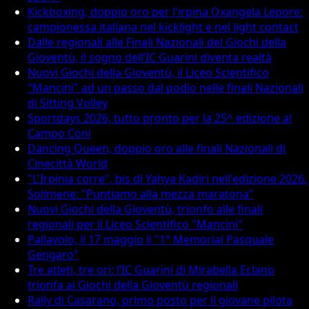
Kickboxing, doppio oro per l'irpina Oxangela Lepore:
campionessa italiana nel kicklight e nel light contact
Dalle regionali alle Finali Nazionali del Giochi della
Gioventù, il sogno dell’IC Guarini diventa realtà
Nuovi Giochi della Gioventù, il Liceo Scientifico
"Mancini" ad un passo dal podio nelle finali Nazionali
di Sitting Volley
Sportdays 2026, tutto pronto per la 25^ edizione al
Campo Coni
Dancing Queen, doppio oro alle finali Nazionali di
Cinecittà World
"L'Irpinia corre", bis di Yahya Kadiri nell'edizione 2026.
Solimene: "Puntiamo alla mezza maratona"
Nuovi Giochi della Gioventù, trionfo alle finali
regionali per il Liceo Scientifico "Mancini"
Pallavolo, il 17 maggio il "1° Memorial Pasquale
Gengaro"
Tre atleti, tre ori: l’IC Guarini di Mirabella Eclano
trionfa ai Giochi della Gioventù regionali
Rally di Casarano, primo posto per il giovane pilota