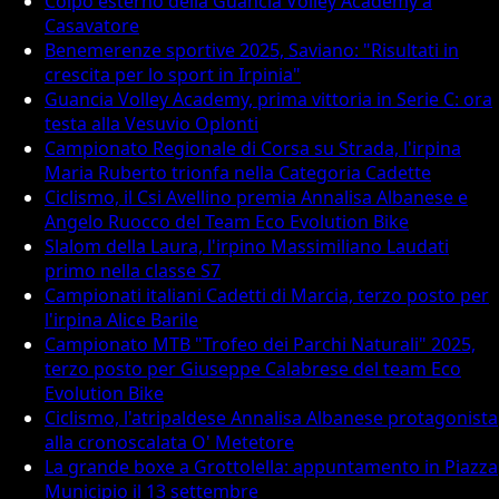
Colpo esterno della Guancia Volley Academy a
Casavatore
Benemerenze sportive 2025, Saviano: "Risultati in
crescita per lo sport in Irpinia"
Guancia Volley Academy, prima vittoria in Serie C: ora
testa alla Vesuvio Oplonti
Campionato Regionale di Corsa su Strada, l'irpina
Maria Ruberto trionfa nella Categoria Cadette
Ciclismo, il Csi Avellino premia Annalisa Albanese e
Angelo Ruocco del Team Eco Evolution Bike
Slalom della Laura, l'irpino Massimiliano Laudati
primo nella classe S7
Campionati italiani Cadetti di Marcia, terzo posto per
l'irpina Alice Barile
Campionato MTB "Trofeo dei Parchi Naturali" 2025,
terzo posto per Giuseppe Calabrese del team Eco
Evolution Bike
Ciclismo, l'atripaldese Annalisa Albanese protagonista
alla cronoscalata O' Metetore
La grande boxe a Grottolella: appuntamento in Piazza
Municipio il 13 settembre