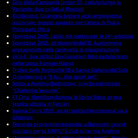
Giro della Campania Under 23, caduta lungo la
Variante: due ciclisti al Moscati
Kickboxing, Oxangela Lepore vicecampionessa
nazionale: doppio argento per l'atleta di Prata
Principato Ultra
Sportdays 2025, taglio del nastro per la 24^ edizione
Sportdays 2025, gli studenti dell'IC Aurigemma
protagonisti nella cerimonia di inaugurazione
Giro-E, due ciclisti Eco Evolution Bike pedaleranno
nella tappa Pompei-Napoli
Trofeo delle Regioni MTB a Santo Stefano del Sole
Orienteering a "E tu... che sport sei?"
Atletica Avellino Badminton, trionfo nel torneo
"Challenge Vesuvio"
F1 Cina, Hamilton domina la Sprint Race: prima
storica vittoria in Ferrari
Irpinia Corre 2025, ad Atripalda il testimonial sarà
Ghemon
Seconda prova interregionale, a Baronissi grandi
successi per la RAJPUTS club scherma Avellino
"Nessuno escluso, Avellino oltre lo sport", Angela