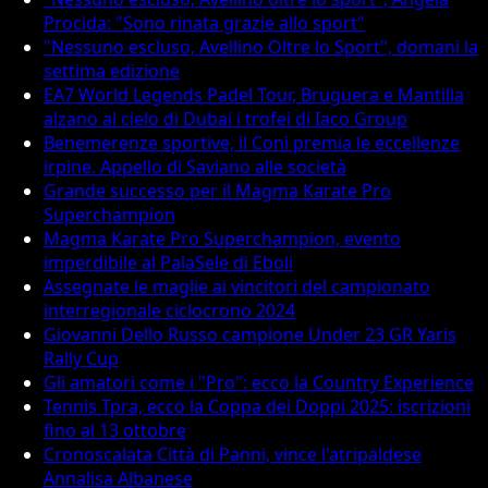
Procida: "Sono rinata grazie allo sport"
"Nessuno escluso, Avellino Oltre lo Sport", domani la
settima edizione
EA7 World Legends Padel Tour, Bruguera e Mantilla
alzano al cielo di Dubai i trofei di Iaco Group
Benemerenze sportive, il Coni premia le eccellenze
irpine. Appello di Saviano alle società
Grande successo per il Magma Karate Pro
Superchampion
Magma Karate Pro Superchampion, evento
imperdibile al PalaSele di Eboli
Assegnate le maglie ai vincitori del campionato
interregionale ciclocrono 2024
Giovanni Dello Russo campione Under 23 GR Yaris
Rally Cup
Gli amatori come i "Pro": ecco la Country Experience
Tennis Tpra, ecco la Coppa dei Doppi 2025: iscrizioni
fino al 13 ottobre
Cronoscalata Città di Panni, vince l'atripaldese
Annalisa Albanese