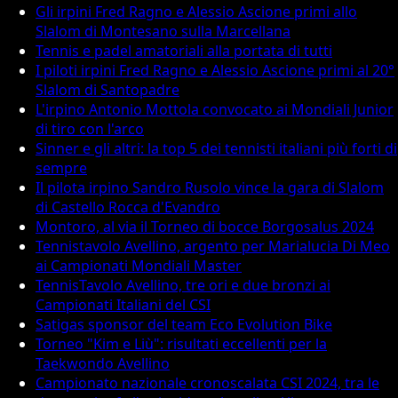
Gli irpini Fred Ragno e Alessio Ascione primi allo
Slalom di Montesano sulla Marcellana
Tennis e padel amatoriali alla portata di tutti
I piloti irpini Fred Ragno e Alessio Ascione primi al 20°
Slalom di Santopadre
L'irpino Antonio Mottola convocato ai Mondiali Junior
di tiro con l'arco
Sinner e gli altri: la top 5 dei tennisti italiani più forti di
sempre
Il pilota irpino Sandro Rusolo vince la gara di Slalom
di Castello Rocca d'Evandro
Montoro, al via il Torneo di bocce Borgosalus 2024
Tennistavolo Avellino, argento per Marialucia Di Meo
ai Campionati Mondiali Master
TennisTavolo Avellino, tre ori e due bronzi ai
Campionati Italiani del CSI
Satigas sponsor del team Eco Evolution Bike
Torneo "Kim e Liù": risultati eccellenti per la
Taekwondo Avellino
Campionato nazionale cronoscalata CSI 2024, tra le