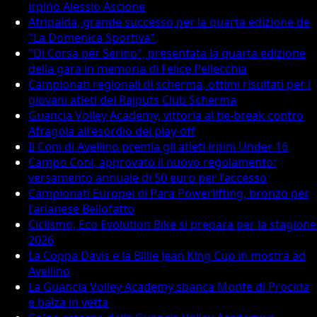
irpino Alessio Ascione
Atripalda, grande successo per la quarta edizione de
"La Domenica Sportiva"
"Di Corsa per Serino", presentata la quarta edizione
della gara in memoria di Felice Pellecchia
Campionati regionali di scherma, ottimi risultati per i
giovani atleti del Rajputs Club Scherma
Guancia Volley Academy, vittoria al tie-break contro
Afragola all'esordio dei play-off
Il Coni di Avellino premia gli atleti irpini Under 16
Campo Coni, approvato il nuovo regolamento:
versamento annuale di 50 euro per l'accesso
Campionati Europei di Para Powerlifting, bronzo per
l'arianese Bellofatto
Ciclismo, Eco Evolution Bike si prepara per la stagione
2026
La Coppa Davis e la Billie Jean King Cup in mostra ad
Avellino
La Guancia Volley Academy sbanca Monte di Procida
e balza in vetta