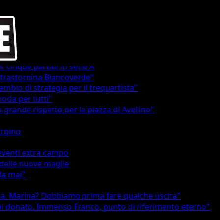
 cinque partite in serie A
etrastornina Biancoverde"
ambio di strategia per il trequartista"
oda per tutti"
 grande rispetto per la piazza di Avellino"
Irpino
 eventi extra campo
e delle nuove maglie
la mai"
esta. Marina? Dobbiamo prima fare qualche uscita"
 hai donato. Immenso Franco, punto di riferimento eterno"