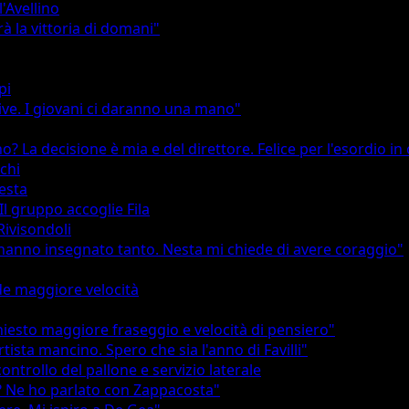
'Avellino
à la vittoria di domani"
pi
ive. I giovani ci daranno una mano"
? La decisione è mia e del direttore. Felice per l'esordio in
nchi
Nesta
Il gruppo accoglie Fila
 Rivisondoli
 hanno insegnato tanto. Nesta mi chiede di avere coraggio"
ede maggiore velocità
iesto maggiore fraseggio e velocità di pensiero"
tista mancino. Spero che sia l'anno di Favilli"
 controllo del pallone e servizio laterale
za? Ne ho parlato con Zappacosta"