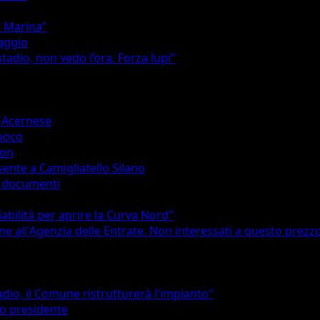
o Marina"
Maggio
stadio, non vedo l’ora. Forza lupi”
o Acernese
fuoco
ion
ente a Camigliatello Silano
ei documenti
abilità per aprire la Curva Nord"
one all'Agenzia delle Entrate. Non interessati a questo prezz
adio, il Comune ristrutturerà l'impianto"
vo presidente