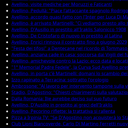
Avellino, visite mediche per Moruzzi e Faticanti
Avellino, Pedullà: "Piace l'attaccante spagnolo Rodrig
Avellino, accordo quasi fatto con l'Inter per Luca Di 
Avellino, è arrivato Martinelli: "Ci vediamo presto allo 
Avellino, D'Ausilio in prestito all'Iraklis Salonicco 1908
Avellino, De Cristofaro di nuovo in prestito al Latina
Avellino, Enrici rinnova il contratto fino a giugno 2029
"Festa dei tifosi" a Dentecane nel ricordo di Tommas
Avellino, anziana cade in casa: soccorsa dai Vigili del 
Avellino, amichevole contro la Lazio: ecco data e locat
"1° Memorial Padre Fedele", la Curva Sud Avellino pres
Avellino, in porta c'è Martinelli: domani lo scambio d
Izzo rapinato a Terracina: sottratto l'orologio
Ambrosone: "Al lavoro per intervento tampone sulla vi
Stadio, D'Agostino: "Chiesti chiarimenti sulla valutazi
Dalla Romania: Ilie avrebbe deciso sul suo futuro
Avellino, D'Ausilio in prestito ai greci dell'Iraklis
Avellino, Pecorino riflette: la trattativa si rallenta
Pizza a Irpinia TV: "Se D'Agostino non acquisterà lo St
Club Lioni Biancoverde, Carlo Di Martino Ferretti nuo