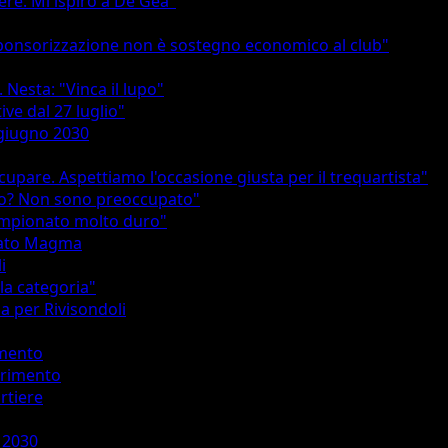
cere. Mi ispiro a De Gea"
 sponsorizzazione non è sostegno economico al club"
. Nesta: "Vinca il lupo"
ive dal 27 luglio"
 giugno 2030
upare. Aspettiamo l'occasione giusta per il trequartista"
rdo? Non sono preoccupato"
 campionato molto duro"
iffato Magma
i
 la categoria"
za per Rivisondoli
imento
ferimento
ortiere
o 2030