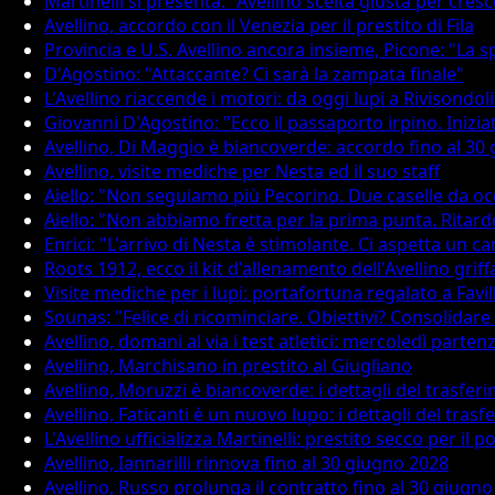
Martinelli si presenta: "Avellino scelta giusta per cres
Avellino, accordo con il Venezia per il prestito di Fila
Provincia e U.S. Avellino ancora insieme, Picone: "La
D'Agostino: "Attaccante? Ci sarà la zampata finale"
L'Avellino riaccende i motori: da oggi lupi a Rivisondoli
Giovanni D'Agostino: "Ecco il passaporto irpino. Iniziat
Avellino, Di Maggio è biancoverde: accordo fino al 30
Avellino, visite mediche per Nesta ed il suo staff
Aiello: "Non seguiamo più Pecorino. Due caselle da occ
Aiello: "Non abbiamo fretta per la prima punta. Rita
Enrici: "L'arrivo di Nesta è stimolante. Ci aspetta un
Roots 1912, ecco il kit d'allenamento dell'Avellino gr
Visite mediche per i lupi: portafortuna regalato a Favill
Sounas: "Felice di ricominciare. Obiettivi? Consolidare
Avellino, domani al via i test atletici: mercoledì parten
Avellino, Marchisano in prestito al Giugliano
Avellino, Moruzzi è biancoverde: i dettagli del trasfer
Avellino, Faticanti è un nuovo lupo: i dettagli del tras
L'Avellino ufficializza Martinelli: prestito secco per il p
Avellino, Iannarilli rinnova fino al 30 giugno 2028
Avellino, Russo prolunga il contratto fino al 30 giugn