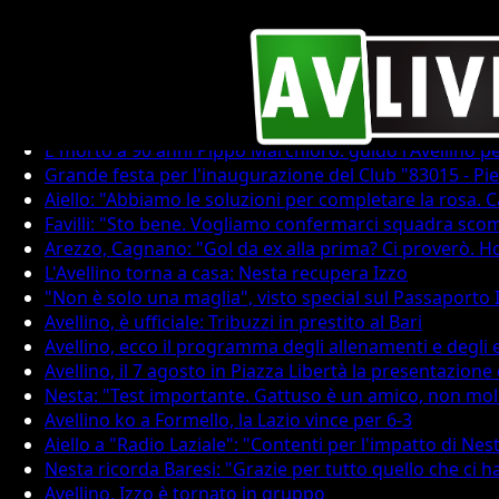
U.S. Avellino
Tutto sul calcio avellinese.
È morto a 90 anni Pippo Marchioro: guidò l'Avellino per
Grande festa per l'inaugurazione del Club "83015 - Pi
Aiello: "Abbiamo le soluzioni per completare la rosa. C
Favilli: "Sto bene. Vogliamo confermarci squadra scom
Arezzo, Cagnano: "Gol da ex alla prima? Ci proverò. Ho
L'Avellino torna a casa: Nesta recupera Izzo
"Non è solo una maglia", visto special sul Passaporto 
Avellino, è ufficiale: Tribuzzi in prestito al Bari
Avellino, ecco il programma degli allenamenti e degli
Avellino, il 7 agosto in Piazza Libertà la presentazion
Nesta: "Test importante. Gattuso è un amico, non mol
Avellino ko a Formello, la Lazio vince per 6-3
Aiello a "Radio Laziale": "Contenti per l'impatto di N
Nesta ricorda Baresi: "Grazie per tutto quello che ci
Avellino, Izzo è tornato in gruppo