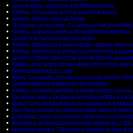
Lazio-Avellino, cambia l'orario dell'amichevole
Avellino, l'attaccante Scotti in prestito al Savoia
Avellino, Todisco passa al Foggia
"Prigionieri di una fede", l'11 agosto a San Sossio Bar
Avellino, Cagnano ceduto a titolo definitivo all'Arezzo
L'Avellino annuncia l'attaccante Scotti
Avellino, Della Rocca è biancoverde: i dettagli dell'acc
Avellino, Cancellotti prolunga il contratto fino a giug
Spadoni: "Nesta crede in me. Grande stimolo da questo
Avellino, ecco giorni ed orari delle prime cinque giorn
Avellino-Real Forio 3-1, i gol
Nesta: "La squadra mi è piaciuta ma non alziamo l'en
Sambenedettese-Avellino 0-5, gli highlights
Avellino, i gol della partitella a campo ridotto: vincono
Izzo show: palla a candela e controllo perfetto tra gl
Branco Card, da lunedì parte la campagna di fidelizza
Fico: "Non conosco le condizioni dello stadio di Avelli
Di Maggio: "Sono un giocatore generoso e aggressivo.
Besaggio e Di Maggio brillano nelle ripetute sui 1.000
Nesta alla squadra: "Più stretti e compatti in fase di 