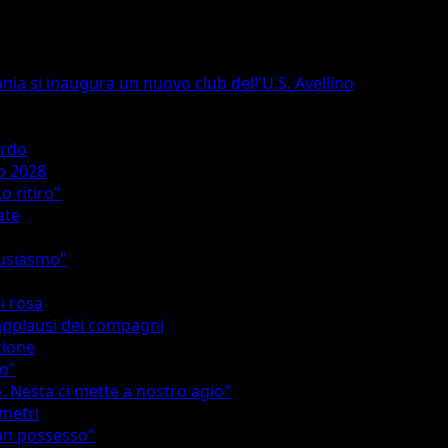
onia si inaugura un nuovo club dell'U.S. Avellino
ordo
no 2028
 ritiro"
ate
tusiasmo"
 i rosa
i applausi dei compagni
zione
no"
 Nesta ci mette a nostro agio"
 metri
non possesso"