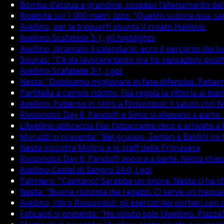
Bomba d'acqua e grandine, sospeso l'allenamento dell
Ripetute sui 1.000 metri, Izzo: "Questo sudore qua, sar
Avellino, per la trequarti spunta il croato Halilovic
Avellino-Scafatese 3-1, gli highlights
Avellino, diramato il calendario: ecco il percorso dei lu
Sounas: "C'è da lavorare tanto ma ho sensazioni posit
Avellino-Scafatese 3-1, i gol
Nesta: "Dobbiamo migliorare in fase difensiva. Patierno
Partitella a campo ridotto, Fila regala la vittoria ai bia
Avellino, Patierno in ritiro a Rivisondoli: il saluto con 
Rivisondoli Day 8, Pandolfi e Simic si allenano a parte. 
L'Avellino abbraccia Fila: l'attaccante ceco è arrivato a
Moruzzi si presenta: "Bel gruppo. Zeman e Baldini mi
Nesta incontra Molino e lo staff della Primavera
Rivisondoli Day 6, Pandolfi ancora a parte. Nesta chi
Avellino-Castel di Sangro 24-0, i gol
Palmiero: "Capitano? Sarebbe un onore. Nesta ci ha ch
Nesta: "Buona risposta dei ragazzi. Ci serve un trequar
Avellino, ritiro Rivisondoli: gli esercizi dei portieri con
Faticanti si presenta: "Ho voluto solo l'Avellino. Piaz