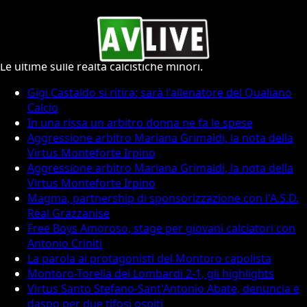
Calcio Minore
Le ultime sulle realtà calcistiche minori.
Gigi Castaldo si ritira: sarà l'allenatore del Qualiano
Calcio
In una rissa un arbitro donna ne fa le spese
Aggressione arbitro Mariana Grimaldi, la nota della
Virtus Monteforte Irpino
Aggressione arbitro Mariana Grimaldi, la nota della
Virtus Monteforte Irpino
Magma, partnership di sponsorizzazione con l'A.S.D.
Real Grazzanise
Free Boys Amoroso, stage per giovani calciatori con
Antonio Criniti
La parola ai protagonisti del Montoro capolista
Montoro-Torella dei Lombardi 2-1, gli highlights
Virtus Santo Stefano-Sant'Antonio Abate, denuncia e
daspo per due tifosi ospiti