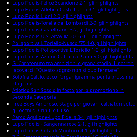
Lupo Fidelis-Felice Scandone 2-1, gli highlights
Lupo Fidelis-Atletico Castelfranci 3-1, gli highlights
Lupo Fidelis-Lioni 2-0, gli highlights
Lupo Fidelis-Torella dei Lombardi 2-0, gli highlights
Lupo Fidelis-Castelfranci 3-2, gli highlights
Lupo Fidelis-U.S. Altavilla 2016 0-1, gli highlights
Polisportiva L.Toriello-Nusco '75 1-0, gli highlights
Lupo Fidelis-Polisportiva L.Toriello 1-2, gli highlights
Lupo Fidelis-Azione Cattolica Piano 5-0, gli highlights
G. Carotenuto tra ambizioni e grana stadio. Il patron
Iacovacci: "Questo sogno non si può fermare"
Solofra Calcio, ecco l'organigramma per la prossima
stagione
Atletico San Sossio in festa per la promozione in
Seconda Categoria
Free Boys Amoroso, stage per giovani calciatori sotto
gli occhi di Criniti e Luiso
Parco Aquilone-Lupo Fidelis 3-1, gli highlights
Lupo Fidelis - Sangennarese 2-1, gli highlights
Lupo Fidelis-Città di Montoro 4-1, gli highlights