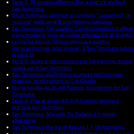
Serie D, 31 società diffidano Figc e Lnd: c'è anche il
San Tommaso
Il San Tommaso aderisce al Comitato "Salviamoci": le
"escluse" dalla serie D promettono battaglia
San Tommaso, Del Gaudio: "La retrocessione d'ufficio
è una mazzata. Oggi la Lnd ha ammazzato 36 società"
La Lnd ha deciso: "Una promossa e quattro
retrocessioni per ogni girone". Il San Tommaso saluta
la serie D
Serie D, quattro retrocessioni per ogni girone: doccia
gelata per il San Tommaso
San Tommaso alla finestra in attesa del Consiglio
federale: primi rumors su Del Gaudio
Morta sorella del ds del Palerno, il cordoglio del San
Tommaso
Serie D, stop ai gironi A-E-G-H-I: non si giocherà
Marsala-San Tommaso
San Tommaso, Marcello De Stefano è il nuovo
allenatore
San Tommaso-Marina di Ragusa 1-1, gli highlights
Allo scadere Konate salva il San Tommaso: è pari con