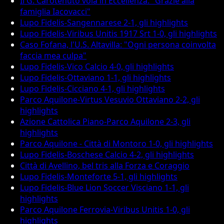
Il G. Carotenuto vola in Eccellenza: "Grazie alla
famiglia Iacovacci"
Lupo Fidelis-Sangennarese 2-1, gli highlights
Lupo Fidelis-Viribus Unitis 1917 Srt 1-0, gli highlights
Caso Fofana, l'U.S. Altavilla: "Ogni persona coinvolta
faccia mea culpa"
Lupo Fidelis-Vico Calcio 4-0, gli highlights
Lupo Fidelis-Ottaviano 1-1, gli highlights
Lupo Fidelis-Cicciano 4-1, gli highlights
Parco Aquilone-Virtus Vesuvio Ottaviano 2-2, gli
highlights
Azione Cattolica Piano-Parco Aquilone 2-3, gli
highlights
Parco Aquilone - Città di Montoro 1-0, gli highlights
Lupo Fidelis-Boschese Calcio 4-2, gli highlights
Città di Avellino, bel tris alla Forza e Coraggio
Lupo Fidelis-Monteforte 5-1, gli highlights
Lupo Fidelis-Blue Lion Soccer Visciano 1-1, gli
highlights
Parco Aquilone Ferrovia-Viribus Unitis 1-0, gli
highlights