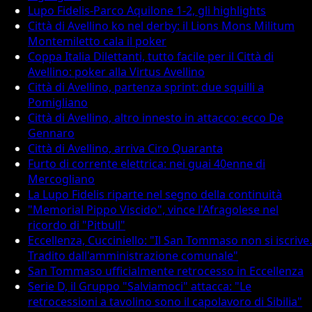
Lupo Fidelis-Parco Aquilone 1-2, gli highlights
Città di Avellino ko nel derby: il Lions Mons Militum
Montemiletto cala il poker
Coppa Italia Dilettanti, tutto facile per il Città di
Avellino: poker alla Virtus Avellino
Città di Avellino, partenza sprint: due squilli a
Pomigliano
Città di Avellino, altro innesto in attacco: ecco De
Gennaro
Città di Avellino, arriva Ciro Quaranta
Furto di corrente elettrica: nei guai 40enne di
Mercogliano
La Lupo Fidelis riparte nel segno della continuità
"Memorial Pippo Viscido", vince l'Afragolese nel
ricordo di "Pitbull"
Eccellenza, Cucciniello: "Il San Tommaso non si iscrive.
Tradito dall'amministrazione comunale"
San Tommaso ufficialmente retrocesso in Eccellenza
Serie D, il Gruppo "Salviamoci" attacca: "Le
retrocessioni a tavolino sono il capolavoro di Sibilia"