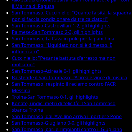
il Marina di Ragusa
San Tommaso, Cucciniello: "Quante falsità, la squadra
non si faccia condizionare da tre calciatori"
San Tommaso-Castrovillari 1-2, gli highlights
Palmese-San Tommaso 2-3, gli highlights
San Tommaso, La Cava in pole per la panchina
San Tommaso: "Liquidato non si è dimesso. È
influenzato"
Cucciniello: "Pesante battuta d'arresto ma non
molliamo"
San Tommaso-Acireale 0-1, gli highlights
Ba stende il San Tommaso: l'Acireale vince di misura
San Tommaso, respinto il reclamo contro l'ACR
Messina
Troina-San Tommaso 0-1, gli highlights
Konate, undici metri di felicità: il San Tommaso
sbanca Troina
San Tommaso, dall'Avellino arriva il portiere Pone
San Tommaso-Giugliano 0-0, gli highlights
San Tommaso, pari e rimpianti contro il Giugliano