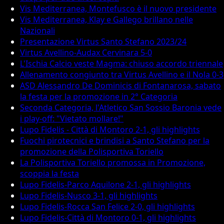
Vis Mediterranea, Montefusco è il nuovo presidente
Vis Mediterranea, Klay e Gallego brillano nelle
Nazionali
Presentazione Virtus Santo Stefano 2023/24
Virtus Avellino-Audax Cervinara 5-0
L'Ischia Calcio veste Magma: chiuso accordo triennale
Allenamento congiunto tra Virtus Avellino e il Nola 0-3
ASD Alessandro De Dominicis di Fontanarosa, sabato
la festa per la promozione in 2° Categoria
Seconda Categoria, l'Atletico San Sossio Baronia vede
i play-off: "Vietato mollare!"
Lupo Fidelis - Città di Montoro 2-1, gli highlights
Fuochi pirotecnici e brindisi a Santo Stefano per la
promozione della Polisportiva Toriello
La Polisportiva Toriello promossa in Promozione,
scoppia la festa
Lupo Fidelis-Parco Aquilone 2-1, gli highlights
Lupo Fidelis-Nusco 3-1, gli highlights
Lupo Fidelis-Rocca San Felice 2-0, gli highlights
Lupo Fidelis-Città di Montoro 0-1, gli highlights