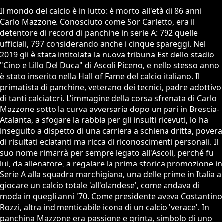
Il mondo del calcio è in lutto: è morto all'età di 86 anni
Carlo Mazzone. Conosciuto come Sor Carletto, era il
detentore di record di panchine in serie A: 792 quelle
ufficiali, 797 considerando anche i cinque spareggi. Nel
2019 gli è stata intitolata la nuova tribuna Est dello stadio
"Cino e Lillo Del Duca" di Ascoli Piceno, e nello stesso anno
è stato inserito nella Hall of Fame del calcio italiano. Il
primatista di panchine, veterano dei tecnici, padre adottivo
di tanti calciatori. L'immagine della corsa sfrenata di Carlo
Mazzone sotto la curva avversaria dopo un pari in Brescia-
Atalanta, a sfogare la rabbia per gli insulti ricevuti, lo ha
inseguito a dispetto di una carriera a schiena dritta, povera
di risultati eclatanti ma ricca di riconoscimenti personali. Il
suo nome rimarrà per sempre legato all'Ascoli, perché fu
lui, da allenatore, a regalare la prima storica promozione in
Serie A alla squadra marchigiana, una delle prime in Italia a
giocare un calcio totale 'all'olandese', come andava di
moda in quegli anni '70. Come presidente aveva Costantino
Rozzi, altra indimenticabile icona di un calcio 'verace'. In
panchina Mazzone era passione e grinta, simbolo di uno