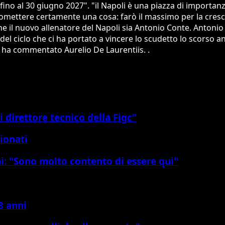
fino al 30 giugno 2027". "il Napoli è una piazza di importan
omettere certamente una cosa: farò il massimo per la cresci
he il nuovo allenatore del Napoli sia Antonio Conte. Antonio
l ciclo che ci ha portato a vincere lo scudetto lo scorso ann
, ha commentato Aurelio De Laurentiis. .
 direttore tecnico della Figc"
pionati
ni: "Sono molto contento di essere qui"
e
8 anni