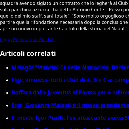
squadra avendo siglato un contratto che lo legherà al Club 
sulla panchina azzurra - ha detto Antonio Conte -. Posso pr
quello del mio staff, sarà totale". "Sono molto orgoglioso c
partire quella rifondazione necessaria dopo la conclusione de
apre un nuovo importante Capitolo della storia del Napoli"
Leggi l’articolo su AV LIVE
Articoli correlati
Malagò: "Mancini Ct della Nazionale, Ranieri
Figc, ammessi tutti i club di A, B e C ai cam
Daffara dalla Juventus al Parma per 6 milio
Figc, Giovanni Malagò è il nuovo president
E' morto Igor Protti: l'ex attaccante aveva 5