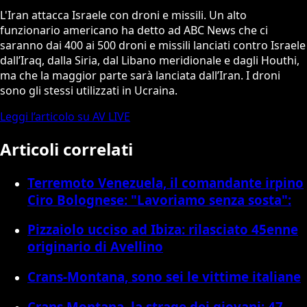
L'Iran attacca Israele con droni e missili. Un alto
funzionario americano ha detto ad ABC News che ci
saranno dai 400 ai 500 droni e missili lanciati contro Israele
dall’Iraq, dalla Siria, dal Libano meridionale e dagli Houthi,
ma che la maggior parte sarà lanciata dall’Iran. I droni
sono gli stessi utilizzati in Ucraina.
Leggi l’articolo su AV LIVE
Articoli correlati
Terremoto Venezuela, il comandante irpino
Ciro Bolognese: "Lavoriamo senza sosta":
Pizzaiolo ucciso ad Ibiza: rilasciato 45enne
originario di Avellino
Crans-Montana, sono sei le vittime italiane
Crans Montana, la strage dei giovani: 47