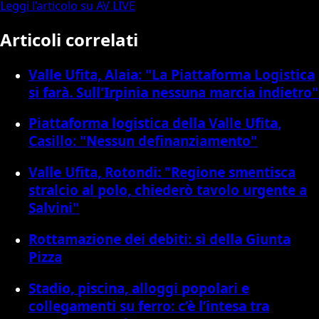
Leggi l’articolo su AV LIVE
Articoli correlati
Valle Ufita, Alaia: "La Piattaforma Logistica
si farà. Sull'Irpinia nessuna marcia indietro"
Piattaforma logistica della Valle Ufita,
Casillo: "Nessun definanziamento"
Valle Ufita, Rotondi: "Regione smentisca
stralcio al polo, chiederò tavolo urgente a
Salvini"
Rottamazione dei debiti: sì della Giunta
Pizza
Stadio, piscina, alloggi popolari e
collegamenti su ferro: c’è l’intesa tra