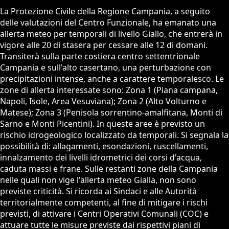
La Protezione Civile della Regione Campania, a seguito
delle valutazioni del Centro Funzionale, ha emanato una
allerta meteo per temporali di livello Giallo, che entrerà in
vigore alle 20 di stasera per cessare alle 12 di domani.
Transiterà sulla parte costiera centro settentrionale
Campania e sull'alto casertano, una perturbazione con
precipitazioni intense, anche a carattere temporalesco. Le
zone di allerta interessate sono: Zona 1 (Piana campana,
Napoli, Isole, Area Vesuviana); Zona 2 (Alto Volturno e
Matese); Zona 3 (Penisola sorrentino-amalfitana, Monti di
Sarno e Monti Picentini). In queste aree è previsto un
rischio idrogeologico localizzato da temporali. Si segnala la
possibilità di: allagamenti, esondazioni, ruscellamenti,
innalzamento dei livelli idrometrici dei corsi d'acqua,
caduta massi e frane. Sulle restanti zone della Campania
nelle quali non vige l'allerta meteo Gialla, non sono
previste criticità. Si ricorda ai Sindaci e alle Autorità
territorialmente competenti, al fine di mitigare i rischi
previsti, di attivare i Centri Operativi Comunali (COC) e
attuare tutte le misure previste dai rispettivi piani di