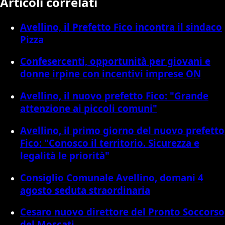
Articoli correlati
Avellino, il Prefetto Fico incontra il sindaco
Pizza
Confesercenti, opportunità per giovani e
donne irpine con incentivi imprese ON
Avellino, il nuovo prefetto Fico: "Grande
attenzione ai piccoli comuni"
Avellino, il primo giorno del nuovo prefetto
Fico: "Conosco il territorio. Sicurezza e
legalità le priorità"
Consiglio Comunale Avellino, domani 4
agosto seduta straordinaria
Cesaro nuovo direttore del Pronto Soccorso
del Moscati