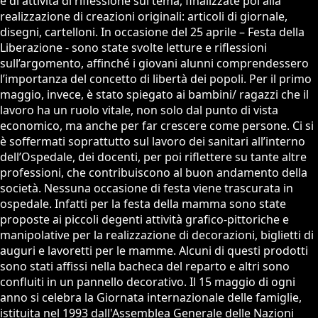
e di attività di riflessione sul tema, finalizzate poi alla
realizzazione di creazioni originali: articoli di giornale,
disegni, cartelloni. In occasione del 25 aprile – Festa della
Liberazione - sono state svolte letture e riflessioni
sull’argomento, affinché i giovani alunni comprendessero
l’importanza del concetto di libertà dei popoli. Per il primo
maggio, invece, è stato spiegato ai bambini/ ragazzi che il
lavoro ha un ruolo vitale, non solo dal punto di vista
economico, ma anche per far crescere come persone. Ci si
è soffermati soprattutto sul lavoro dei sanitari all’interno
dell’Ospedale, dei docenti, per poi riflettere su tante altre
professioni, che contribuiscono al buon andamento della
società. Nessuna occasione di festa viene trascurata in
ospedale. Infatti per la festa della mamma sono state
proposte ai piccoli degenti attività grafico-pittoriche e
manipolative per la realizzazione di decorazioni, biglietti di
auguri e lavoretti per le mamme. Alcuni di questi prodotti
sono stati affissi nella bacheca del reparto e altri sono
confluiti in un pannello decorativo. Il 15 maggio di ogni
anno si celebra la Giornata internazionale delle famiglie,
istituita nel 1993 dall'Assemblea Generale delle Nazioni