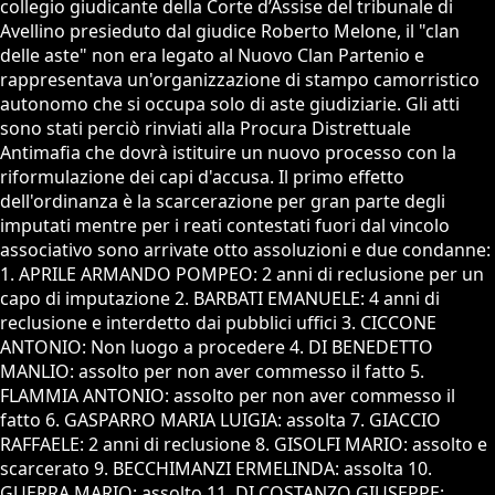
collegio giudicante della Corte d’Assise del tribunale di
Avellino presieduto dal giudice Roberto Melone, il "clan
delle aste" non era legato al Nuovo Clan Partenio e
rappresentava un'organizzazione di stampo camorristico
autonomo che si occupa solo di aste giudiziarie. Gli atti
sono stati perciò rinviati alla Procura Distrettuale
Antimafia che dovrà istituire un nuovo processo con la
riformulazione dei capi d'accusa. Il primo effetto
dell'ordinanza è la scarcerazione per gran parte degli
imputati mentre per i reati contestati fuori dal vincolo
associativo sono arrivate otto assoluzioni e due condanne:
1. APRILE ARMANDO POMPEO: 2 anni di reclusione per un
capo di imputazione 2. BARBATI EMANUELE: 4 anni di
reclusione e interdetto dai pubblici uffici 3. CICCONE
ANTONIO: Non luogo a procedere 4. DI BENEDETTO
MANLIO: assolto per non aver commesso il fatto 5.
FLAMMIA ANTONIO: assolto per non aver commesso il
fatto 6. GASPARRO MARIA LUIGIA: assolta 7. GIACCIO
RAFFAELE: 2 anni di reclusione 8. GISOLFI MARIO: assolto e
scarcerato 9. BECCHIMANZI ERMELINDA: assolta 10.
GUERRA MARIO: assolto 11. DI COSTANZO GIUSEPPE: