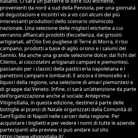
italiano. Ci sarà un parterre di oltre 500 etichette,
provenienti da nord a sud della Penisola, per una giornata
di degustazioni e incontri vis a vis con alcuni dei più
interessanti produttori dello scenario vitivinicolo
nazionale. Una selezione delle migliori etichette a cui
verranno affiancati prodotti d’eccellenza, dai grissini
artigianali, all’Olio Evo pugliese di Terre di Morra, il riso
campano, prodotti a base di aglio orsino e i salumi del
Sannio. Ma anche una grande selezione dolce: dai fichi del
Cilento, ai cioccolatini artigianali campani e piemontesi,
passando per i classici della pasticceria napoletana e i
panettoni campani e lombardi. E ancora il limoncello e i
liquori della regione, una selezione di amari piemontesi e
di grappe dal Veneto. Infine, ci sarà un’attenzione da parte
dell’organizzazione anche al sociale: Anteprima
VitignoItalia, in questa edizione, destinerà parte delle
bottiglie ai pranzi di Natale organizzati dalla Comunità di
Sant’Egidio di Napoli nelle carceri della regione. Per
acquistare i biglietti e per vedere i nomi di tutte le aziende
partecipanti alla preview si può andare sul sito
https://www.vitignoitalia.it/ .