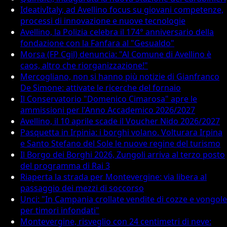
IdeativItaly, ad Avellino focus su giovani competenze,
processi di innovazione e nuove tecnologie
Avellino, la Polizia celebra il 174° anniversario della
fondazione con la Fanfara al "Gesualdo"
Morsa (FP Cgil) denuncia: "Al Comune di Avellino è
caos, altro che riorganizzazione!"
Mercogliano, non si hanno più notizie di Gianfranco
De Simone: attivate le ricerche del fornaio
Il Conservatorio "Domenico Cimarosa" apre le
ammissioni per l'Anno Accademico 2026/2027
Avellino, il 10 aprile scade il Voucher Nido 2026/2027
Pasquetta in Irpinia: i borghi volano. Volturara Irpina
e Santo Stefano del Sole le nuove regine del turismo
Il Borgo dei Borghi 2026, Zungoli arriva al terzo posto
del programma di Rai 3
Riaperta la strada per Montevergine: via libera al
passaggio dei mezzi di soccorso
Unci: "In Campania crollate vendite di cozze e vongole
per timori infondati"
Montevergine, risveglio con 24 centimetri di neve: