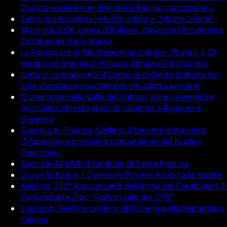
Questa società non diventerà il solito carrozzone».
Calcio biancoverde in lutto: addio a "Masto Dante"
Maturità 2026, prova d'Italiano: Pavese e l'Assemblea
Costituente tra le tracce
La Funicolare di Montevergine compie 70 anni: il 23
giugno cerimonia al Palazzo Abbaziale del Loreto
Lotta al randagismo: il Comune di Santo Stefano del
Sole stanzia un voucher per chi adotta un cane
Grandinate nella Valle del Sabato, danni a vigneti e
noccioleti: chiesto stato di calamità a Regione e
Governo
Guardia di Finanza Avellino, il tenente Antonietta
D'Appollonio prossimo comandante del Nucleo
Operativo
Speciale AV LIVE: il tombolo di Santa Paolina
Grave lutto per il Questore Picone: è morta la madre
Avellino, 212° Anniversario dell'Arma dei Carabinieri. Il
Comandante Zito: "Furti in calo del 21%"
2 giugno, Avellino celebra gli 80 anni della Repubblica
italiana