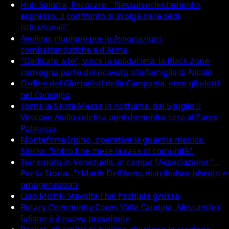
Hub Solofra, Pecoraro: "Nessun orientamento
espresso. Il confronto si svolga nelle sedi
istituzionali"
Avellino, riunione per le Associazioni
combattentistiche e d'Arma
"Dedicato a te", vince la solidarietà: la Black Zone
consegna parte del ricavato alla famiglia di Nicolò
Ordine dei Giornalisti della Campania, ecco gli eletti
nel Consiglio
Torna la Santa Messa in notturna: dal 5 luglio il
Vescovo Aiello celebra ogni domenica sera al Parco
Palatucci
Monteforte Irpino, operativa la guardia medica.
Siricio: "Entro fine mese la casa di comunità"
Terremoto in Venezuela, in campo l'Associazione "...
Per la Storia...": Mario Dell'Anno distribuisce biscotti e
omogeneizzati
Ciao Michè! Stavolta l'hai fischiata grossa
Rotary Community Corps Valle Caudina, Alessandro
Iuliano è il nuovo presidente