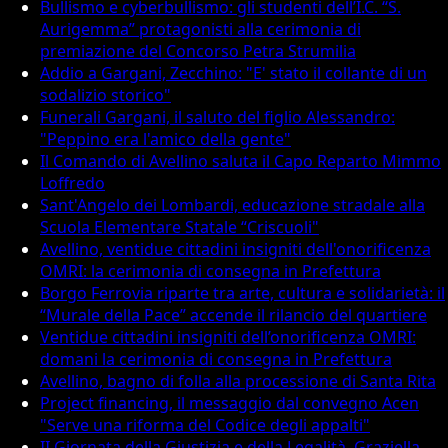
Bullismo e cyberbullismo: gli studenti dell’I.C. “S.
Aurigemma” protagonisti alla cerimonia di
premiazione del Concorso Petra Strumilia
Addio a Gargani, Zecchino: "E' stato il collante di un
sodalizio storico"
Funerali Gargani, il saluto del figlio Alessandro:
"Peppino era l'amico della gente"
Il Comando di Avellino saluta il Capo Reparto Mimmo
Loffredo
Sant'Angelo dei Lombardi, educazione stradale alla
Scuola Elementare Statale “Criscuoli"
Avellino, ventidue cittadini insigniti dell'onorificenza
OMRI: la cerimonia di consegna in Prefettura
Borgo Ferrovia riparte tra arte, cultura e solidarietà: il
“Murale della Pace” accende il rilancio del quartiere
Ventidue cittadini insigniti dell’onorificenza OMRI:
domani la cerimonia di consegna in Prefettura
Avellino, bagno di folla alla processione di Santa Rita
Project financing, il messaggio dal convegno Acen
"Serve una riforma del Codice degli appalti"
II Giornata della Giustizia e della Legalità, Graziella