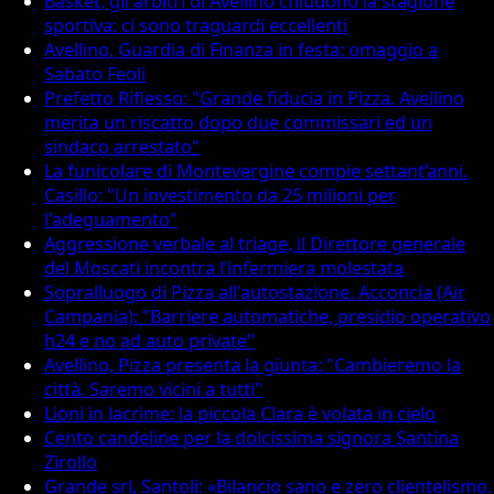
Basket, gli arbitri di Avellino chiudono la stagione
sportiva: ci sono traguardi eccellenti
Avellino, Guardia di Finanza in festa: omaggio a
Sabato Feoli
Prefetto Riflesso: "Grande fiducia in Pizza. Avellino
merita un riscatto dopo due commissari ed un
sindaco arrestato"
La funicolare di Montevergine compie settant’anni.
Casillo: "Un investimento da 25 milioni per
l'adeguamento"
Aggressione verbale al triage, il Direttore generale
del Moscati incontra l’infermiera molestata
Sopralluogo di Pizza all'autostazione. Acconcia (Air
Campania): "Barriere automatiche, presidio operativo
h24 e no ad auto private"
Avellino, Pizza presenta la giunta: "Cambieremo la
città. Saremo vicini a tutti"
Lioni in lacrime: la piccola Clara è volata in cielo
Cento candeline per la dolcissima signora Santina
Zirollo
Grande srl, Santoli: «Bilancio sano e zero clientelismo.