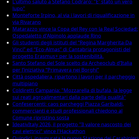
L'ultimo saluto a Stefano Codraro: "E' stato un vero
lupo"
Monteforte Irpino, al via i lavori di riqualificazione in
via Rivarano
Matarazzo vince la Copa del Rey con la Real Sociedad:
Ospedaletto d'Alpinolo applaude Rino
Gli studenti degli istituti del “Regina Margherita-Da
Vinci” ed “Eco-Almas” di Cantabria protagonisti del
progetto Erasmus+ per la sostenibilità.
Santo Stefano del Sole scelto da Archeoclub d’Italia
per l’iniziativa “Primavera nei Borghi”
Città ospedaliera, ripartono i lavori per il parcheggio
multipiano
Coldiretti Campania: "Mozzarella di bufala, la legge
sui reati agroalimentari dalla parte della qualità"
Confesercenti: caos parcheggi Piazza Garibaldi,
commercianti e studi professionali chiedono al
Comune ripristino sosta
IdeativItaly 2026, il progetto "Il valore nascosto dei
cavi elettrici" vince l'Hackathon
Quindici, inaugurata la nuova Stazione dei Carabinieri