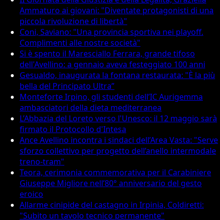
Ammaturo ai giovani: "Diventate protagonisti di una
piccola rivoluzione di libertà"
Coni, Saviano: "Una provincia sportiva nei playoff.
Complimenti alle nostre società"
Si è spento il Maresciallo Ferrara, grande tifoso
dell'Avellino: a gennaio aveva festeggiato 100 anni
Gesualdo, inaugurata la fontana restaurata: "È la più
bella del Principato Ultra”
Monteforte Irpino, gli studenti dell’IC Aurigemma
ambasciatori della dieta mediterranea
L’Abbazia del Loreto verso l'Unesco: il 12 maggio sarà
firmato il Protocollo d'Intesa
Ance Avellino incontra i sindaci dell’Area Vasta: "Serve
sforzo collettivo per progetto dell’anello intermodale
treno-tram"
Teora, cerimonia commemorativa per il Carabiniere
Giuseppe Migliore nell’80° anniversario del gesto
eroico
Allarme cinipide del castagno in Irpinia, Coldiretti:
"Subito un tavolo tecnico permanente"