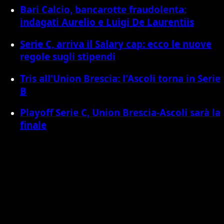
Bari Calcio, bancarotte fraudolenta:
indagati Aurelio e Luigi De Laurentiis
Serie C, arriva il Salary cap: ecco le nuove
regole sugli stipendi
Tris all'Union Brescia: l'Ascoli torna in Serie
B
Playoff Serie C, Union Brescia-Ascoli sarà la
finale