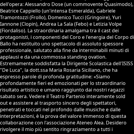
dell'opera: Alessandro Dose (un commovente Quasimodo),
Beatrice Cappiello (un'intensa Esmeralda), Gabriele
Tramontozzi (Frollo), Domenico Tucci (Gringoire), Yuri
Iannone (Clopin), Andrea La Sala (Febo) e Letizia Volpe
(Fiordaliso). La straordinaria amalgama tra il cast dei
protagonisti, i componenti del Coro e l'energia del Corpo di
Ballo ha restituito uno spettacolo di assoluto spessore
professionale, salutato alla fine da interminabili minuti di
applausi e da una commossa standing ovation.
Estremamente soddisfatta la Dirigente Scolastica dell'ISISS
"De Luca", la dott.ssa Maria Rosaria Siciliano, che ha
espresso parole di profonda gratitudine: «Siamo
profondamente fieri ed emozionati per lo straordinario
risultato artistico e umano raggiunto dai nostri ragazzi
sabato sera. Vedere il Teatro Partenio interamente sold
out e assistere al trasporto sincero degli spettatori,
penetrati e toccati nel profondo dalle musiche e dalle
interpretazioni, è la prova del valore immenso di questa
collaborazione con l'associazione Ateneo Alea. Desidero
rivolgere il mio più sentito ringraziamento a tutti i