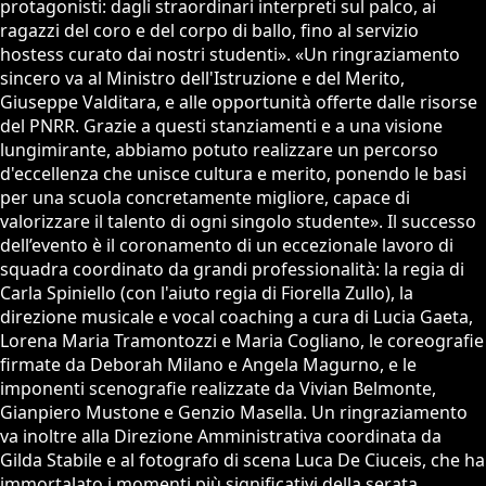
protagonisti: dagli straordinari interpreti sul palco, ai
ragazzi del coro e del corpo di ballo, fino al servizio
hostess curato dai nostri studenti». «Un ringraziamento
sincero va al Ministro dell'Istruzione e del Merito,
Giuseppe Valditara, e alle opportunità offerte dalle risorse
del PNRR. Grazie a questi stanziamenti e a una visione
lungimirante, abbiamo potuto realizzare un percorso
d'eccellenza che unisce cultura e merito, ponendo le basi
per una scuola concretamente migliore, capace di
valorizzare il talento di ogni singolo studente». Il successo
dell’evento è il coronamento di un eccezionale lavoro di
squadra coordinato da grandi professionalità: la regia di
Carla Spiniello (con l'aiuto regia di Fiorella Zullo), la
direzione musicale e vocal coaching a cura di Lucia Gaeta,
Lorena Maria Tramontozzi e Maria Cogliano, le coreografie
firmate da Deborah Milano e Angela Magurno, e le
imponenti scenografie realizzate da Vivian Belmonte,
Gianpiero Mustone e Genzio Masella. Un ringraziamento
va inoltre alla Direzione Amministrativa coordinata da
Gilda Stabile e al fotografo di scena Luca De Ciuceis, che ha
immortalato i momenti più significativi della serata.