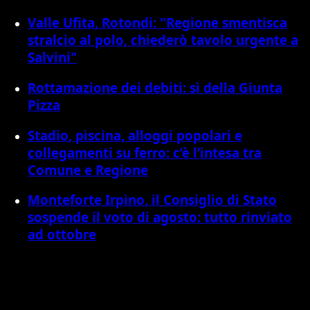
Valle Ufita, Rotondi: "Regione smentisca
stralcio al polo, chiederò tavolo urgente a
Salvini"
Rottamazione dei debiti: sì della Giunta
Pizza
Stadio, piscina, alloggi popolari e
collegamenti su ferro: c’è l’intesa tra
Comune e Regione
Monteforte Irpino, il Consiglio di Stato
sospende il voto di agosto: tutto rinviato
ad ottobre