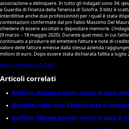
associazione a delinquere. In tutto gli indagati sono 34: qes
e Guardia di Finanza della Tenenza di Solofra. Il blitz è sca
interdittive anche due professionisti per i quali è stata disp
contestazioni confermate dal pm Fabio Massimo Del Mauro, c
chiedere di essere ascoltati o depositare memorie. L’indagi
(9 marzo – 18 maggio 2020). Durante quei mesi, in cui l’attiv
continuato a produrre ed emettere fatture e note di credito p
valore delle fatture emesse dalla stessa azienda raggiungeva 
milioni di euro. Dopo essere stata dichiarata fallita a lugli
Leggi l’articolo su AV LIVE
Articoli correlati
Avellino, 42enne trovato morto in casa: atte
Montoro, ruba circa 130mila euro di energi
Avellino, 40enne trovato morto in casa in Vi