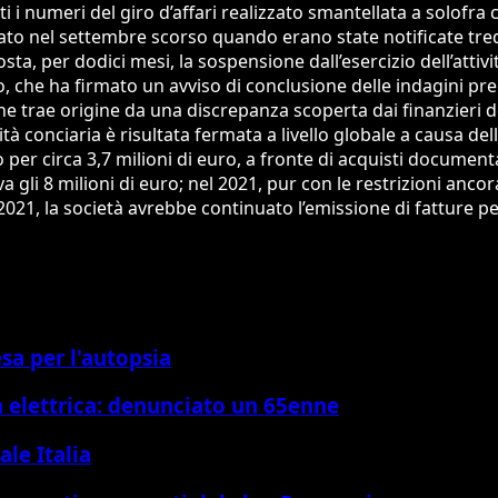
ti i numeri del giro d’affari realizzato smantellata a solofra
ttato nel settembre scorso quando erano state notificate tredi
osta, per dodici mesi, la sospensione dall’esercizio dell’attiv
he ha firmato un avviso di conclusione delle indagini preli
ne trae origine da una discrepanza scoperta dai finanzieri 
ità conciaria è risultata fermata a livello globale a causa d
er circa 3,7 milioni di euro, a fronte di acquisti documentat
gli 8 milioni di euro; nel 2021, pur con le restrizioni ancora
o 2021, la società avrebbe continuato l’emissione di fatture 
sa per l'autopsia
a elettrica: denunciato un 65enne
ale Italia