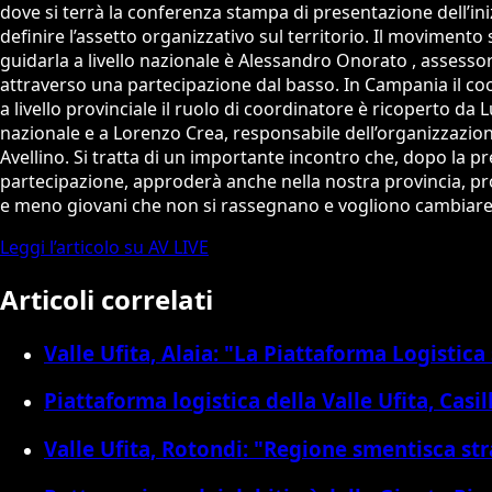
dove si terrà la conferenza stampa di presentazione dell’inizi
definire l’assetto organizzativo sul territorio. Il moviment
guidarla a livello nazionale è Alessandro Onorato , assessor
attraverso una partecipazione dal basso. In Campania il co
a livello provinciale il ruolo di coordinatore è ricoperto da
nazionale e a Lorenzo Crea, responsabile dell’organizzazione
Avellino. Si tratta di un importante incontro che, dopo la p
partecipazione, approderà anche nella nostra provincia, pron
e meno giovani che non si rassegnano e vogliono cambiare da
Leggi l’articolo su AV LIVE
Articoli correlati
Valle Ufita, Alaia: "La Piattaforma Logistica 
Piattaforma logistica della Valle Ufita, Cas
Valle Ufita, Rotondi: "Regione smentisca str