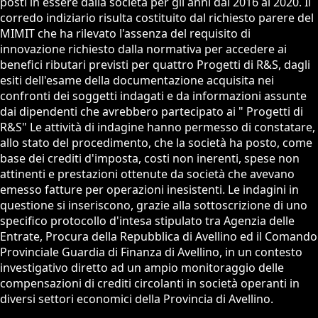
posti in essere dalla società per gli anni dal 2016 al 2020. Il
corredo indiziario risulta costituito dal richiesto parere del
MIMIT che ha rilevato l'assenza del requisito di
innovazione richiesto dalla normativa per accedere ai
benefici ributari previsti per quattro Progetti di R&S, dagli
esiti dell'esame della documentazione acquisita nei
confronti dei soggetti indagati e da informazioni assunte
dai dipendenti che avrebbero partecipato ai " Progetti di
R&S" Le attività di indagine hanno permesso di constatare,
allo stato del procedimento, che la società ha posto, come
base dei crediti d'imposta, costi non inerenti, spese non
attinenti e prestazioni ottenute da società che avevano
emesso fatture per operazioni inesistenti. Le indagini in
questione si inseriscono, grazie alla sottoscrizione di uno
specifico protocollo d'intesa stipulato tra Agenzia delle
Entrate, Procura della Repubblica di Avellino ed il Comando
Provinciale Guardia di Finanza di Avellino, in un contesto
investigativo diretto ad un ampio monitoraggio delle
compensazioni di crediti circolanti in società operanti in
diversi settori economici della Provincia di Avellino.