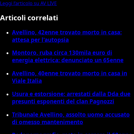
Leggi l’articolo su AV LIVE
Articoli correlati
Avellino, 42enne trovato morto in casa:
attesa per l'autopsia
Montoro, ruba circa 130mila euro di
energia elettrica: denunciato un 65enne
Avellino, 40enne trovato morto in casa in
Viale Italia
Usura e estorsione: arrestati dalla Dda due
presunti esponenti del clan Pagnozzi
Tribunale Avellino, assolto uomo accusato
di omesso mantenimento