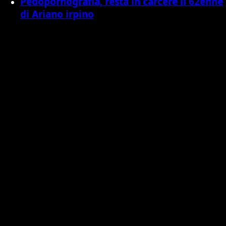
Pedopornografia, resta in carcere il 62enne
di Ariano irpino