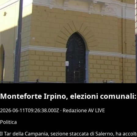
Monteforte Irpino, elezioni comunali: i
2026-06-11T09:26:38.000Z
· Redazione AV LIVE
Politica
Il Tar della Campania, sezione staccata di Salerno, ha accolt