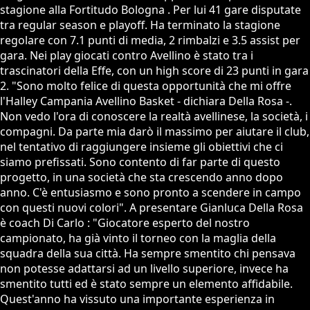
stagione alla Fortitudo Bologna . Per lui 41 gare disputate
tra regular season e playoff. Ha terminato la stagione
regolare con 7.1 punti di media, 2 rimbalzi e 3.5 assist per
gara. Nei play giocati contro Avellino è stato tra i
trascinatori della Effe, con un high score di 23 punti in gara
2. "Sono molto felice di questa opportunità che mi offre
l'Halley Campania Avellino Basket - dichiara Della Rosa -.
Non vedo l'ora di conoscere la realtà avellinese, la società, i
compagni. Da parte mia darò il massimo per aiutare il club,
nel tentativo di raggiungere insieme gli obiettivi che ci
siamo prefissati. Sono contento di far parte di questo
progetto, in una società che sta crescendo anno dopo
anno. C'è entusiasmo e sono pronto a scendere in campo
con questi nuovi colori". A presentare Gianluca Della Rosa
è coach Di Carlo : "Giocatore esperto del nostro
campionato, ha già vinto il torneo con la maglia della
squadra della sua città. Ha sempre smentito chi pensava
non potesse adattarsi ad un livello superiore, invece ha
smentito tutti ed è stato sempre un elemento affidabile.
Quest'anno ha vissuto una importante esperienza in