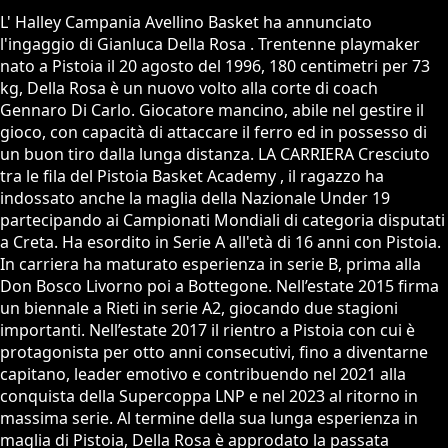
L' Halley Campania Avellino Basket ha annunciato
l'ingaggio di Gianluca Della Rosa . Trentenne playmaker
nato a Pistoia il 20 agosto del 1996, 180 centimetri per 73
kg, Della Rosa è un nuovo volto alla corte di coach
Gennaro Di Carlo. Giocatore mancino, abile nel gestire il
gioco, con capacità di attaccare il ferro ed in possesso di
un buon tiro dalla lunga distanza. LA CARRIERA Cresciuto
tra le fila del Pistoia Basket Academy , il ragazzo ha
indossato anche la maglia della Nazionale Under 19
partecipando ai Campionati Mondiali di categoria disputati
a Creta. Ha esordito in Serie A all'età di 16 anni con Pistoia.
In carriera ha maturato esperienza in serie B, prima alla
Don Bosco Livorno poi a Bottegone. Nell’estate 2015 firma
un biennale a Rieti in serie A2, giocando due stagioni
importanti. Nell’estate 2017 il rientro a Pistoia con cui è
protagonista per otto anni consecutivi, fino a diventarne
capitano, leader emotivo e contribuendo nel 2021 alla
conquista della Supercoppa LNP e nel 2023 al ritorno in
massima serie. Al termine della sua lunga esperienza in
maglia di Pistoia, Della Rosa è approdato la passata