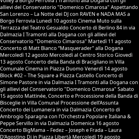
Volley a Borgo Ferrovia I Tramonti alla Dogana con gli
allievi del Conservatorio "Domenico Cimarosa" Aspettando
San Lorenzo – La Notte dei DJ con RAVEN e NADA MAS a
Borgo Ferrovia Lunedì 10 agosto Cinema Muto sulla
Terrazza del Teatro Gesualdo Concerto di Berlino 84 in via
Dalmazia I Tramonti alla Dogana con gli allievi del
Conservatorio "Domenico Cimarosa" Martedì 11 agosto
Concerto di Matt Bianco “Masquerader” alla Dogana
Mercoledì 12 agosto Mercoledì al Centro Storico Giovedì
13 agosto Concerto della Banda di Bracigliano in Villa
Comunale Cinema in Piazza Duomo Venerdì 14 agosto
Block #02 – The Square a Piazza Castello Concerto di
Simone Pastore in via Dalmazia I Tramonti alla Dogana con
gli allievi del Conservatorio "Domenico Cimarosa" Sabato
15 agosto Mattinée, Concerto e Processione della Banda di
Bisceglie in Villa Comunal Processione dell’Assunta
Concerto dei Lumanera in via Dalmazia Concerto di
Ambrogio Sparagna con l’Orchestra Popolare Italiana &
Peppe Servillo in via Dalmazia Domenica 16 agosto
Concerto BigMama – Fedez – Joseph e Frada – Laura
D’Agostino Dj in Piazza Libertà Mercoledì 19 agosto