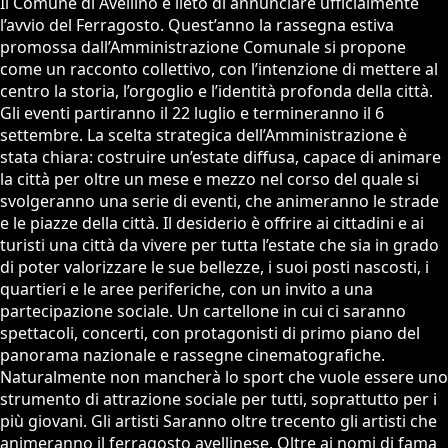
Il Comune di Avellino è lieto di annunciare ufficialmente
l’avvio del Ferragosto. Quest’anno la rassegna estiva
promossa dall’Amministrazione Comunale si propone
come un racconto collettivo, con l’intenzione di mettere al
centro la storia, l’orgoglio e l’identità profonda della città.
Gli eventi partiranno il 22 luglio e termineranno il 6
settembre. La scelta strategica dell’Amministrazione è
stata chiara: costruire un’estate diffusa, capace di animare
la città per oltre un mese e mezzo nel corso del quale si
svolgeranno una serie di eventi, che animeranno le strade
e le piazze della città. Il desiderio è offrire ai cittadini e ai
turisti una città da vivere per tutta l’estate che sia in grado
di poter valorizzare le sue bellezze, i suoi posti nascosti, i
quartieri e le aree periferiche, con un invito a una
partecipazione sociale. Un cartellone in cui ci saranno
spettacoli, concerti, con protagonisti di primo piano del
panorama nazionale e rassegne cinematografiche.
Naturalmente non mancherà lo sport che vuole essere uno
strumento di attrazione sociale per tutti, soprattutto per i
più giovani. Gli artisti Saranno oltre trecento gli artisti che
animeranno il ferragosto avellinese. Oltre ai nomi di fama