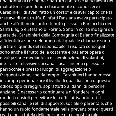
una donna di Forino ha ribattuto con forze la richiesta dei
malfattori rispondendo chiaramente di conoscere i
Carabinieri, di aver “fatto un corso” e di aver capito che si
trattava di una truffa. E infatti l’anziana aveva partecipato
anche all’ultimo incontro tenuto presso la Parrocchia dei
Santi Biagio e Stefano di Forino. Sono in corso indagini da
parte dei Carabinieri della Compagnia di Baiano finalizzate
all’identificazione delnumero dal quale le chiamate sono
partite e, quindi, del responsabile. I risultati conseguiti
sono anche il frutto della costante e paziente opera di
divulgazione mediante la disseminazione di volantini,
interviste televisive sui canali locali, incontri presso le
parrocchie e presso i luoghi di aggregazione o
frequentazione, che da tempo i Carabinieri hanno messo
in campo per innalzare il livello di guardia contro questo
odioso tipo di raggiri, soprattutto ai danni di persone
anziane. È necessario continuare a diffondere in ogni
modo i consigli per evitare le truffe, attivando tutti i
possibili canali e reti di supporto, sociale o parentale, che
hanno un ruolo fondamentale nella prevenzione di questi
reati e nella tutela delle persone più esposte a tale