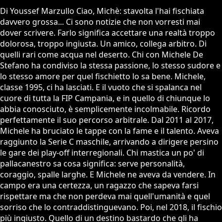
Di Youssef Marzullo Ciao, Michè: stavolta l'hai fischiata
davvero grossa... Ci sono notizie che non vorresti mai
dover scrivere. Farlo significa accettare una realtà troppo
dolorosa, troppo ingiusta. Un amico, collega arbitro. Di
quelli rari come acqua nel deserto. Chi con Michele De
Stefano ha condiviso la stessa passione, lo stesso sudore e
lo stesso amore per quel fischietto lo sa bene. Michele,
classe 1995, ci ha lasciati. E il vuoto che si spalanca nel
cuore di tutta la FIP Campania, e in quello di chiunque lo
abbia conosciuto, è semplicemente incolmabile. Ricordo
perfettamente il suo percorso arbitrale. Dal 2011 al 2017,
Michele ha bruciato le tappe con la fame e il talento. Aveva
raggiunto la Serie C maschile, arrivando a dirigere persino
le gare dei play-off interregionali. Chi mastica un po' di
pallacanestro sa cosa significa: serve personalità,
coraggio, spalle larghe. E Michele ne aveva da vendere. In
campo era una certezza, un ragazzo che sapeva farsi
rispettare ma che non perdeva mai quell'umanità e quel
sorriso che lo contraddistinguevano. Poi, nel 2018, il fischio
più ingiusto. Quello di un destino bastardo che gli ha