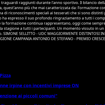
i traguardi raggiunti durante l'anno sportivo. Il bilancio del
olta, quest'anno più che mai caratterizzata da: Formazione con
 di riconoscimenti speciali ai tesserati che si sono distinti
o ha espresso il suo profondo ringraziamento a tutti i compo
 e la formazione continua rappresentano, oggi come sempre, 
la stagione a tutti i partecipanti. Un momento vissuto in un
e irpino. SIMONE SELLITTO - UDC MAGGIORMENTE DISTINTOS
EGIONE CAMPANIA ANTONIO DE STEFANO - PREMIO CRESC
 Pizza
onne irpine con incentivi imprese ON
tenzione ai piccoli comuni"