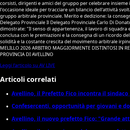
corsisti, dirigenti e amici del gruppo per celebrare insieme 
l'occasione ideale per tracciare un bilancio dell'attività sv
gruppo arbitrale provinciale. Merito e dedizione: la consegna
Delegato Provinciale Il Delegato Provinciale Carlo Di Donat
dimostrate: "Il senso di appartenenza, il lavoro di squadra
conclusa con le premiazioni e la consegna di un ricordo del
solidità e la costante crescita del movimento arbitral
MELILLO 2026 ARBITRO MAGGIORMENTE DISTINTOSI IN R
PROVINCIA DI AVELLINO
Leggi l’articolo su AV LIVE
Articoli correlati
Avellino, il Prefetto Fico incontra il sindaco
Confesercenti, opportunità per giovani e d
Avellino, il nuovo prefetto Fico: "Grande at