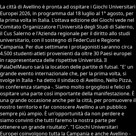
La città di Avellino è pronta ad ospitare i Giochi Universitari
Europei 2026, in programma dal 18 luglio al 1° agosto, per
la prima volta in Italia. L'ottava edizione dei Giochi vede nel
Comitato Organizzatore l'Università degli Studi di Salerno,
il Cus Salerno e l'Azienda regionale per il diritto allo studi
universitario, con il sostegno di FederCusi e Regione
Campania. Per due settimane i protagonisti saranno circa
4.500 studenti-atleti provenienti da oltre 30 Paesi europei
in rappresentanza delle rispettive Università. Il
PalaDelMauro sarà la location delle partite di futsal. "E' un
grande evento internazionale che, per la prima volta, si
svolge in Italia - ha detto il sindaco di Avellino, Nello Pizza,
in conferenza stampa -. Siamo molto orgogliosi e felici di
ospitare una parte così importante della manifestazione. È
una grande occasione anche per la città, per promuovere il
nostro territorio e far conoscere Avellino a un pubblico
sempre più ampio. È un'opportunità da non perdere e
siamo convinti che tutti faremo la nostra parte per
ottenere un grande risultato". "I Giochi Universitari
Europei coinvolgono tutta la Campania e anche Avellino -