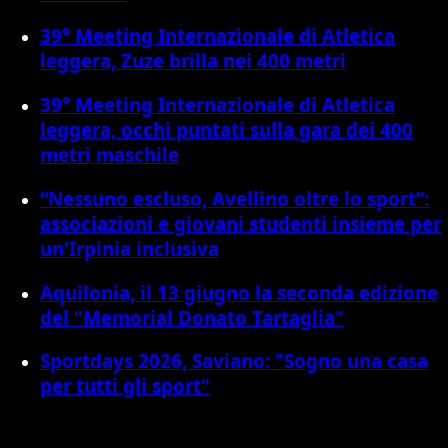
39° Meeting Internazionale di Atletica
leggera, Zuze brilla nei 400 metri
39° Meeting Internazionale di Atletica
leggera, occhi puntati sulla gara dei 400
metri maschile
“Nessuno escluso, Avellino oltre lo sport”:
associazioni e giovani studenti insieme per
un'Irpinia inclusiva
Aquilonia, il 13 giugno la seconda edizione
del "Memorial Donato Tartaglia"
Sportdays 2026, Saviano: "Sogno una casa
per tutti gli sport"