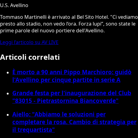
U.S. Avellino
Tommaso Martinelli è arrivato al Bel Sito Hotel. "Ci vediamo
presto allo stadio, non vedo l’ora. Forza lupi”, sono state le
prime parole del nuovo portiere dell'Avellino.
Leggi l’articolo su AV LIVE
Articoli correlati
È morto a 90 anni Pippo Marchioro: guidò
l'Avellino per cinque partite in serie A
Grande festa per l'inaugurazione del Club
"83015 - Pietrastornina Biancoverde"
Aiello: "Abbiamo le soluzioni per
completare la rosa. Cambio di strategia per
il trequartista"