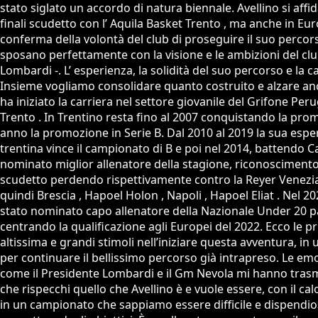
stato siglato un accordo di natura biennale. Avellino si aff
finali scudetto con l’ Aquila Basket Trento , ma anche in Eur
conferma della volontà del club di proseguire il suo percors
sposano perfettamente con la visione e le ambizioni del clu
Lombardi -. L’ esperienza, la solidità del suo percorso e la
Insieme vogliamo consolidare quanto costruito e alzare ancor
ha iniziato la carriera nel settore giovanile del Grifone Per
Trento . In Trentino resta fino al 2007 conquistando la prom
anno la promozione in Serie B. Dal 2010 al 2019 la sua esper
trentina vince il campionato di B e poi nel 2014, battendo 
nominato miglior allenatore della stagione, riconoscimento
scudetto perdendo rispettivamente contro la Reyer Venezia 
quindi Brescia , Hapoel Holon , Napoli , Hapoel Eliat . Nel 
stato nominato capo allenatore della Nazionale Under 20 par
centrando la qualificazione agli Europei del 2022. Ecco le p
altissima e grandi stimoli nell’iniziare questa avventura, in
per continuare il bellissimo percorso già intrapreso. Le emozi
come il Presidente Lombardi e il Gm Nevola mi hanno trasme
che rispecchi quello che Avellino è e vuole essere, con il 
in un campionato che sappiamo essere difficile e dispendios