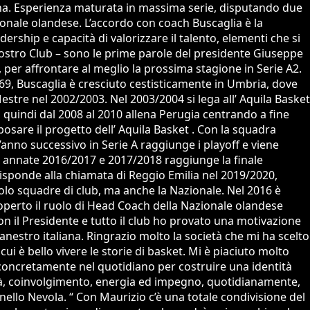
aliana. Esperienza maturata in massima serie, disputando due
azionale olandese. L’accordo con coach Buscaglia è la
ership e capacità di valorizzare il talento, elementi che si
 nostro Club – sono le prime parole del presidente Giuseppe
 per affrontare al meglio la prossima stagione in Serie A2.
1969, Buscaglia è cresciuto cestisticamente in Umbria, dove
Mestre nel 2002/2003. Nel 2003/2004 si lega all’ Aquila Basket
, quindi dal 2008 al 2010 allena Perugia centrando a fine
osare il progetto dell’ Aquila Basket . Con la squadra
anno successivo in Serie A raggiunge i playoff e viene
e annate 2016/2017 e 2017/2018 raggiunge la finale
isponde alla chiamata di Reggio Emilia nel 2019/2020,
 solo squadre di club, ma anche la Nazionale. Nel 2016 è
operto il ruolo di Head Coach della Nazionale olandese
on il Presidente e tutto il club ho provato una motivazione
canestro italiana. Ringrazio molto la società che mi ha scelto
ui è bello vivere le storie di basket. Mi è piaciuto molto
 concretamente nel quotidiano per costruire una identità
rietà, coinvolgimento, energia ed impegno, quotidianamente,
ello Nevola. “ Con Maurizio c’è una totale condivisione del