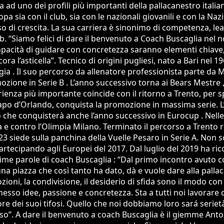
ida ad uno dei profili più importanti della pallacanestro it
opa sia con il club, sia con le nazionali giovanili e con la N
o di crescita. La sua carriera è sinonimo di competenza, lead
b. “Siamo felici di dare il benvenuto a Coach Buscaglia nel
 capacità di guidare con concretezza saranno elementi chiave,
a l’asticella”. Tecnico di origini pugliesi, nato a Bari nel 
ugia . Il suo percorso da allenatore professionista parte da 
ozione in Serie B . L’anno successivo torna ai Bears Mestre 
ienza più importante coincide con il ritorno a Trento, per sp
Capo d’Orlando, conquista la promozione in massima serie. L’
 che conquisterà anche l’anno successivo in Eurocup . Nell
e contro l’Olimpia Milano. Terminato il percorso a Trento r
2023 siede sulla panchina della Vuelle Pesaro in Serie A. Non
tecipando agli Europei del 2017. Dal luglio del 2019 ha ric
rime parole di coach Buscaglia : “Dal primo incontro avuto c
 una piazza che così tanto ha dato, dà e vuole dare alla palla
oni, la condivisione, il desiderio di sfida sono il modo con c
sso idee, passione e concretezza. Sta a tutti noi lavorare
calore dei suoi tifosi. Quello che noi dobbiamo loro sará se
o”. A dare il benvenuto a coach Buscaglia è il giemme Anton