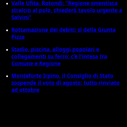
Valle Ufita, Rotondi: "Regione smentisca
stralcio al polo, chiederò tavolo urgente a
Salvini"
Rottamazione dei debiti: sì della Giunta
Pizza
Stadio, piscina, alloggi popolari e
collegamenti su ferro: c’è l’intesa tra
Comune e Regione
Monteforte Irpino, il Consiglio di Stato
sospende il voto di agosto: tutto rinviato
ad ottobre