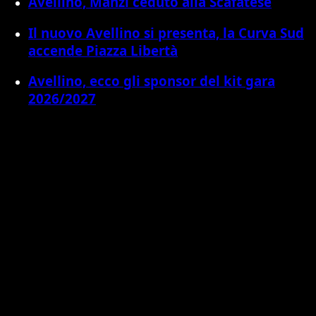
Avellino, Manzi ceduto alla Scafatese
Il nuovo Avellino si presenta, la Curva Sud
accende Piazza Libertà
Avellino, ecco gli sponsor del kit gara
2026/2027