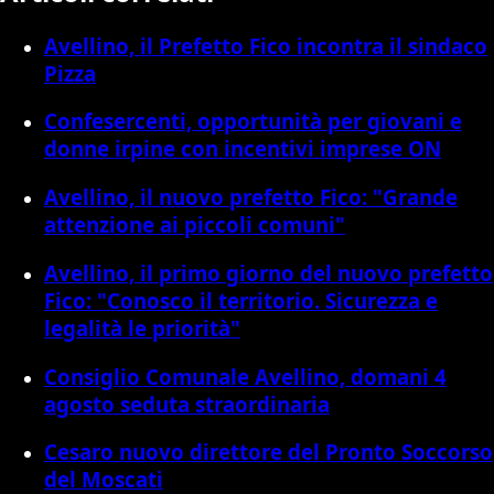
Avellino, il Prefetto Fico incontra il sindaco
Pizza
Confesercenti, opportunità per giovani e
donne irpine con incentivi imprese ON
Avellino, il nuovo prefetto Fico: "Grande
attenzione ai piccoli comuni"
Avellino, il primo giorno del nuovo prefetto
Fico: "Conosco il territorio. Sicurezza e
legalità le priorità"
Consiglio Comunale Avellino, domani 4
agosto seduta straordinaria
Cesaro nuovo direttore del Pronto Soccorso
del Moscati