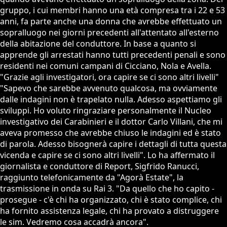
gruppo, i cui membri hanno una età compresa tra i 22 e 53
anni, fa parte anche una donna che avrebbe effettuato un
sopralluogo nei giorni precedenti all'attentato all'esterno
della abitazione del conduttore. In base a quanto si
apprende gli arrestati hanno tutti precedenti penali e sono
residenti nei comuni campani di Cicciano, Nola e Avella.
"Grazie agli investigatori, ora capire se ci sono altri livelli"
"Sapevo che sarebbe avvenuto qualcosa, ma ovviamente
dalle indagini non è trapelato nulla. Adesso aspettiamo gli
sviluppi. Ho voluto ringraziare personalmente il Nucleo
investigativo dei Carabinieri e il dottor Carlo Villani, che mi
aveva promesso che avrebbe chiuso le indagini ed è stato
di parola. Adesso bisognerà capire i dettagli di tutta questa
vicenda e capire se ci sono altri livelli". Lo ha affermato il
giornalista e conduttore di Report, Sigfrido Ranucci,
raggiunto telefonicamente da "Agorà Estate", la
trasmissione in onda su Rai 3. "Da quello che ho capito -
prosegue - c'è chi ha organizzato, chi è stato complice, chi
ha fornito assistenza legale, chi ha provato a distruggere
le sim. Vedremo cosa accadrà ancora".