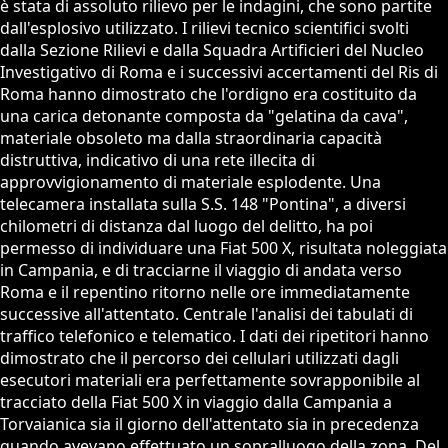
è stata di assoluto rilievo per le indagini, che sono partite
dall'esplosivo utilizzato. I rilievi tecnico scientifici svolti
dalla Sezione Rilievi e dalla Squadra Artificieri del Nucleo
Investigativo di Roma e i successivi accertamenti del Ris di
Roma hanno dimostrato che l'ordigno era costituito da
una carica detonante composta da "gelatina da cava",
materiale obsoleto ma dalla straordinaria capacità
distruttiva, indicativo di una rete illecita di
approvvigionamento di materiale esplodente. Una
telecamera installata sulla S.S. 148 "Pontina", a diversi
chilometri di distanza dal luogo del delitto, ha poi
permesso di individuare una Fiat 500 X, risultata noleggiata
in Campania, e di tracciarne il viaggio di andata verso
Roma e il repentino ritorno nelle ore immediatamente
successive all'attentato. Centrale l'analisi dei tabulati di
traffico telefonico e telematico. I dati dei ripetitori hanno
dimostrato che il percorso dei cellulari utilizzati dagli
esecutori materiali era perfettamente sovrapponibile al
tracciato della Fiat 500 X in viaggio dalla Campania a
Torvaianica sia il giorno dell'attentato sia in precedenza
quando avevano effettuato un sopralluogo della zona. Del