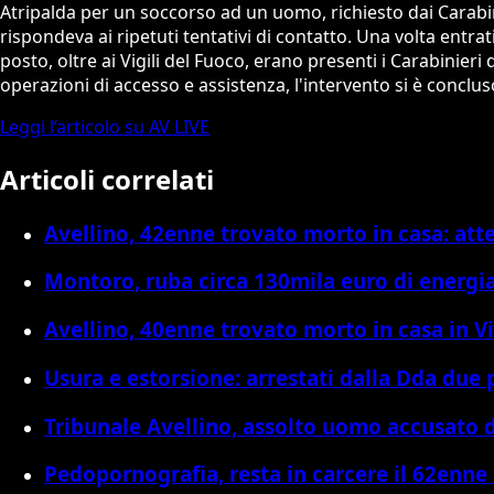
Atripalda per un soccorso ad un uomo, richiesto dai Carabini
rispondeva ai ripetuti tentativi di contatto. Una volta entra
posto, oltre ai Vigili del Fuoco, erano presenti i Carabinie
operazioni di accesso e assistenza, l'intervento si è conclu
Leggi l’articolo su AV LIVE
Articoli correlati
Avellino, 42enne trovato morto in casa: atte
Montoro, ruba circa 130mila euro di energi
Avellino, 40enne trovato morto in casa in Vi
Usura e estorsione: arrestati dalla Dda due
Tribunale Avellino, assolto uomo accusat
Pedopornografia, resta in carcere il 62enne 