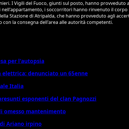
eri. I Vigili del Fuoco, giunti sul posto, hanno provveduto 
ti nell'appartamento, i soccorritori hanno rinvenuto il corpo 
ri della Stazione di Atripalda, che hanno provveduto agli ac
so con la consegna dell'area alle autorità competenti.
sa per l'autopsia
a elettrica: denunciato un 65enne
ale Italia
 presunti esponenti del clan Pagnozzi
o di omesso mantenimento
di Ariano irpino