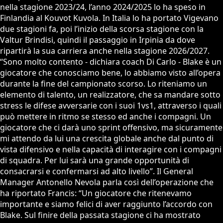
nella stagione 2023/24, l’anno 2024/2025 lo ha speso in
Finlandia al Kouvot Kuvola. In Italia lo ha portato Vigevano
due stagioni fa, poi l’inizio della scorsa stagione con la
Valtur Brindisi, quindi il passaggio in Irpinia da dove
ripartirà la sua carriera anche nella stagione 2026/2027.
“Sono molto contento - dichiara coach Di Carlo - Blake è un
giocatore che conosciamo bene, lo abbiamo visto all’opera
durante la fine del campionato scorso. Lo riteniamo un
elemento di talento, un realizzatore, che sa mandare sotto
stress le difese avversarie con i suoi 1vs1, attraverso i quali
può mettere in ritmo se stesso ed anche i compagni. Un
giocatore che ci darà uno sprint offensivo, ma sicuramente
mi attendo da lui una crescita globale anche dal punto di
vista difensivo e nella capacità di interagire con i compagni
di squadra. Per lui sarà una grande opportunità di
consacrarsi e confermarsi ad alto livello”. Il General
Manager Antonello Nevola parla così dell’operazione che
ha riportato Francis: “Un giocatore che ritenevamo
importante e siamo felici di aver raggiunto l’accordo con
Blake. Sul finire della passata stagione ci ha mostrato