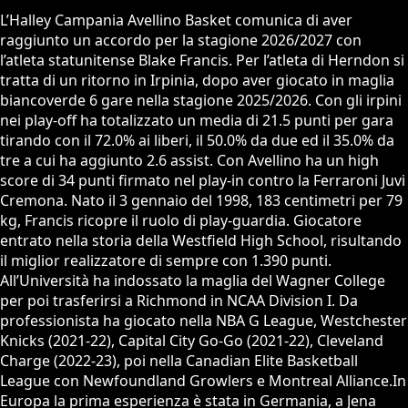
L’Halley Campania Avellino Basket comunica di aver
raggiunto un accordo per la stagione 2026/2027 con
l’atleta statunitense Blake Francis. Per l’atleta di Herndon si
tratta di un ritorno in Irpinia, dopo aver giocato in maglia
biancoverde 6 gare nella stagione 2025/2026. Con gli irpini
nei play-off ha totalizzato un media di 21.5 punti per gara
tirando con il 72.0% ai liberi, il 50.0% da due ed il 35.0% da
tre a cui ha aggiunto 2.6 assist. Con Avellino ha un high
score di 34 punti firmato nel play-in contro la Ferraroni Juvi
Cremona. Nato il 3 gennaio del 1998, 183 centimetri per 79
kg, Francis ricopre il ruolo di play-guardia. Giocatore
entrato nella storia della Westfield High School, risultando
il miglior realizzatore di sempre con 1.390 punti.
All’Università ha indossato la maglia del Wagner College
per poi trasferirsi a Richmond in NCAA Division I. Da
professionista ha giocato nella NBA G League, Westchester
Knicks (2021-22), Capital City Go-Go (2021-22), Cleveland
Charge (2022-23), poi nella Canadian Elite Basketball
League con Newfoundland Growlers e Montreal Alliance.In
Europa la prima esperienza è stata in Germania, a Jena