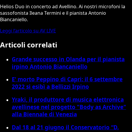
Helios Duo in concerto ad Avellino. Ai nostri microfoni la
sassofonista Ileana Termini e il pianista Antonio
Biancaniello.
Leggi l’articolo su AV LIVE
Articoli correlati
Grande successo in Olanda per il pianista
irpino Antonio Biancaniello
E' morto Peppino di Capri: il 6 settembre
2022 si esibì a Bellizzi Irpino
Yraki, il produttore di musica elettronica
avellinese nel progetto "Body as Archive"
alla Biennale di Venezia
Dal 18 al 21 giugno il Conservatorio “D.