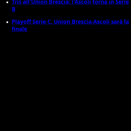
Tris all'Union Brescia: l'Ascoli torna in Serie
B
Playoff Serie C, Union Brescia-Ascoli sarà la
finale