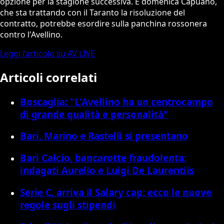
opzione per la stagione successiva. E domenica Capuano,
che sta trattando con il Taranto la risoluzione del
contratto, potrebbe esordire sulla panchina rossonera
contro l'Avellino.
Leggi l’articolo su AV LIVE
Articoli correlati
Boscaglia: "L'Avellino ha un centrocampo
di grande qualità e personalità"
Bari, Marino e Rastelli si presentano
Bari Calcio, bancarotte fraudolenta:
indagati Aurelio e Luigi De Laurentiis
Serie C, arriva il Salary cap: ecco le nuove
regole sugli stipendi