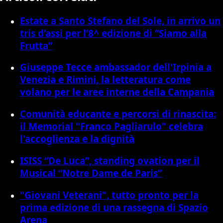
Estate a Santo Stefano del Sole, in arrivo un
tris d’assi per l’8^ edizione di “Siamo alla
Frutta”
Giuseppe Tecce ambassador dell'Irpinia a
Venezia e Rimini, la letteratura come
volano per le aree interne della Campania
Comunità educante e percorsi di rinascita:
il Memorial "Franco Pagliarulo" celebra
l'accoglienza e la dignità
ISISS “De Luca”, standing ovation per il
Musical “Notre Dame de Paris”
"Giovani Veterani", tutto pronto per la
prima edizione di una rassegna di Spazio
Arena