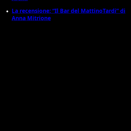
La recensione: “Il Bar del MattinoTardi” di
Anna Mitrione