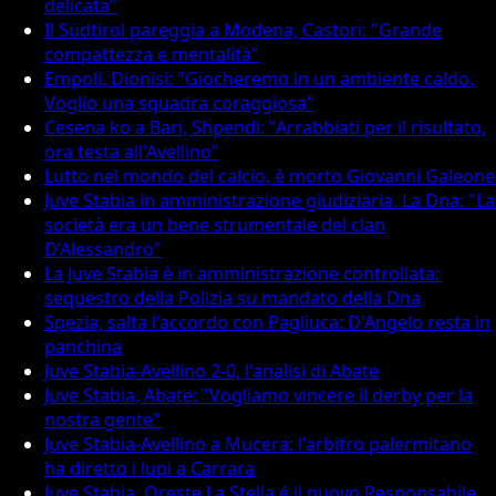
delicata"
Il Südtirol pareggia a Modena, Castori: "Grande
compattezza e mentalità"
Empoli, Dionisi: "Giocheremo in un ambiente caldo.
Voglio una squadra coraggiosa"
Cesena ko a Bari, Shpendi: "Arrabbiati per il risultato,
ora testa all'Avellino"
Lutto nel mondo del calcio, è morto Giovanni Galeone
Juve Stabia in amministrazione giudiziaria. La Dna: "La
società era un bene strumentale del clan
D’Alessandro"
La Juve Stabia è in amministrazione controllata:
sequestro della Polizia su mandato della Dna
Spezia, salta l'accordo con Pagliuca: D'Angelo resta in
panchina
Juve Stabia-Avellino 2-0, l'analisi di Abate
Juve Stabia, Abate: "Vogliamo vincere il derby per la
nostra gente"
Juve Stabia-Avellino a Mucera: l'arbitro palermitano
ha diretto i lupi a Carrara
Juve Stabia, Oreste La Stella é il nuovo Responsabile