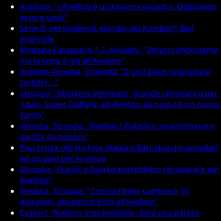
Aquilani: "L'Avellino è una buona squadra. Dobbiamo
essere umili"
Serie B, nel weekend esordio del Kombat™ Ball
invernale
Modena-Catanzaro 1-2, Aquilani: "Vittoria importante
ma la testa è già all'Avellino"
Avellino-Venezia, Svoboda: "Il gol? Devo ringraziare
l'arbitro..."
Stroppa: "Abbiamo dominato, grande rammarico per
il pari. Super Daffara: ad Avellino da oggi c'è un nuovo
Santo"
Venezia, Stroppa: "Avellino? Pubblico straordinario e
partita da temere"
Pari senza reti tra Juve Stabia e Bari: due gol annullati
ed un palo per le vespe
Stroppa: "Franjic e Sverko potrebbero recuperare per
Avellino"
Venezia, Stroppa: "Contro l'Inter cambierò 10
giocatori, poi penseremo all'Avellino"
Castori: "Avellino imprevedibile. Sarà una partita