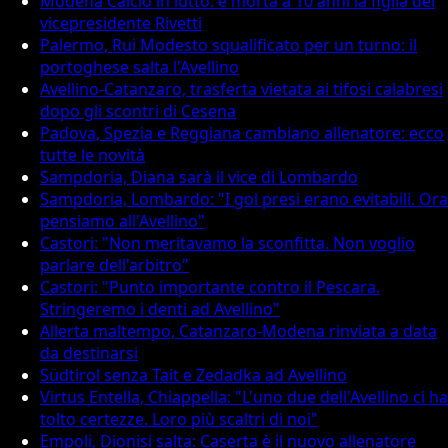
Modena Calcio in lutto: è morta a 10 anni la figlia del
vicepresidente Rivetti
Palermo, Rui Modesto squalificato per un turno: il
portoghese salta l'Avellino
Avellino-Catanzaro, trasferta vietata ai tifosi calabresi
dopo gli scontri di Cesena
Padova, Spezia e Reggiana cambiano allenatore: ecco
tutte le novità
Sampdoria, Diana sarà il vice di Lombardo
Sampdoria, Lombardo: "I gol presi erano evitabili. Ora
pensiamo all'Avellino"
Castori: "Non meritavamo la sconfitta. Non voglio
parlare dell'arbitro"
Castori: "Punto importante contro il Pescara.
Stringeremo i denti ad Avellino"
Allerta maltempo, Catanzaro-Modena rinviata a data
da destinarsi
Südtirol senza Tait e Zedadka ad Avellino
Virtus Entella, Chiappella: "L'uno due dell'Avellino ci ha
tolto certezze. Loro più scaltri di noi"
Empoli, Dionisi salta: Caserta è il nuovo allenatore