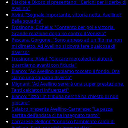
Diakitè e Okoro si presentano: "Carichi per il derby di
Avellino"
Alvini: "Segnale importante, vittoria netta. Avellino?
Bella squadra"
Frosinone, Cichella: "Contento per gol e vittoria.
Grande reazione dopo ko contro il Venezia"
Pescara, Gorgone: "Sono appeso ad un filo ma non
mi dimetto. Ad Avellino si dovrà fare qualcosa di
diverso"
Frosinone, Alvini: "Giocare mercoledì ci aiuterà,
guardiamo avanti con fiducia"
Bianco: "Ad Avellino abbiamo toccato il fondo. Ora
siamo una squadra diversa"
Mignani: "Ad Avellino servirà una super prestazione.
Tanti calciatori influenzati"
Bianco: "Izzo? In tribuna perché ha chiesto di non
giocare"
Calabro presenta Avellino-Carrarese: "La pazza
partita dell'andata ci ha insegnato tanto"
Carrarese, Belloni: "Conosco l'ambiente caldo di
Avellino. Sarà una sfida impegnativa"