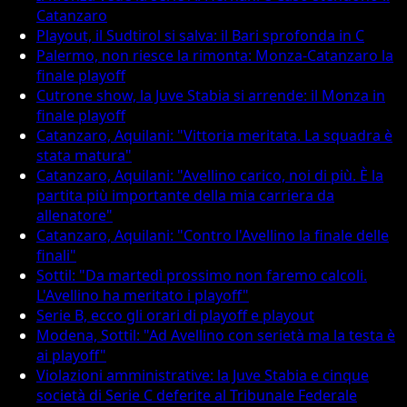
Catanzaro
Playout, il Sudtirol si salva: il Bari sprofonda in C
Palermo, non riesce la rimonta: Monza-Catanzaro la
finale playoff
Cutrone show, la Juve Stabia si arrende: il Monza in
finale playoff
Catanzaro, Aquilani: "Vittoria meritata. La squadra è
stata matura"
Catanzaro, Aquilani: "Avellino carico, noi di più. È la
partita più importante della mia carriera da
allenatore"
Catanzaro, Aquilani: "Contro l'Avellino la finale delle
finali"
Sottil: "Da martedì prossimo non faremo calcoli.
L'Avellino ha meritato i playoff"
Serie B, ecco gli orari di playoff e playout
Modena, Sottil: "Ad Avellino con serietà ma la testa è
ai playoff"
Violazioni amministrative: la Juve Stabia e cinque
società di Serie C deferite al Tribunale Federale