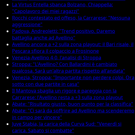
La Virtus Entella sbanca Bolzano, Chiappella:
"Capolavoro dei miei ragazzi"
Rocchi contestato ed offeso, la Carrarese: "Nessuna
aggressione"
Padova, Andreoletti: "Trend positivo. Daremo
battaglia anche ad Avellino"
Avellino ancora a +2 sulla zona playout: il Bari risale, il
Pescara sfiora il colpaccio a Frosinone
Venezia-Avellino 4-0, l'analisi di Stroppa
Stroppa: "L'Avellino? Con Ballardini è cambiato
qualcosa. Sarà un'altra partita rispetto all'andata"
Venezia, Stroppa: "Importante non perdere colpi. Ora
sotto con due partite in casa"
Il Mantova sbaglia un rigore e pareggia con la
Carrarese: l'Avellino resta a +3 sulla zona playout
Abate: "Risultato giusto, buon punto per la classifica"
Abate: "Ci sarà da soffrire ad Avellino ma scenderemo
in campo per vincere"
Juve Stabia, la carica della Curva Sud: "Venerdì si
carica. Sabato si combatte"