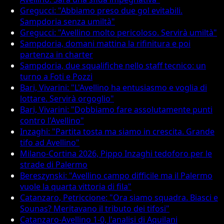
Gregucci: "Abbiamo preso due gol evitabili.
Sampdoria senza umiltà"
Gregucci: "Avellino molto pericoloso. Servirà umiltà"
Sampdoria, domani mattina la rifinitura e poi
partenza in charter
Sampdoria, due squalifiche nello staff tecnico: un
turno a Foti e Pozzi
Bari, Vivarini: "L'Avellino ha entusiasmo e voglia di
lottare. Servirà orgoglio"
Bari, Vivarini: "Dobbiamo fare assolutamente punti
contro l'Avellino"
Inzaghi: "Partita tosta ma siamo in crescita. Grande
tifo ad Avellino"
Milano-Cortina 2026, Pippo Inzaghi tedoforo per le
strade di Palermo
Bereszynski: "Avellino campo difficile ma il Palermo
vuole la quarta vittoria di fila"
Catanzaro, Petriccione: "Ora siamo squadra. Biasci e
Sounas? Meritavano il tributo dei tifosi"
Catanzaro-Avellino 1-0, l'analisi di Aquilani