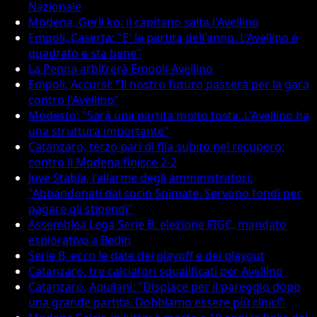
Nazionale
Modena, Gerli ko: il capitano salta l'Avellino
Empoli, Caserta: "E' la partita dell'anno. L'Avellino è
quadrato e sta bene"
La Penna arbitrerà Empoli-Avellino
Empoli, Accursi: "Il nostro futuro passerà per la gara
contro l'Avellino"
Modesto: "Sarà una partita molto tosta. L'Avellino ha
una struttura importante"
Catanzaro, terzo pari di fila subito nel recupero:
contro il Modena finisce 2-2
Juve Stabia, l'allarme degli amministratori:
"Abbandonati dal socio Solmate. Servono fondi per
pagare gli stipendi"
Assemblea Lega Serie B: elezione FIGC, mandato
esplorativo a Bedin
Serie B, ecco le date dei playoff e dei playout
Catanzaro, tre calciatori squalificati per Avellino
Catanzaro, Aquilani: "Dispiace per il pareggio dopo
una grande partita. Dobbiamo essere più cinici"