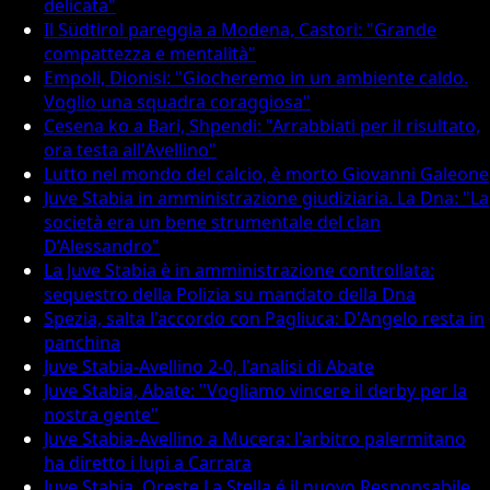
delicata"
Il Südtirol pareggia a Modena, Castori: "Grande
compattezza e mentalità"
Empoli, Dionisi: "Giocheremo in un ambiente caldo.
Voglio una squadra coraggiosa"
Cesena ko a Bari, Shpendi: "Arrabbiati per il risultato,
ora testa all'Avellino"
Lutto nel mondo del calcio, è morto Giovanni Galeone
Juve Stabia in amministrazione giudiziaria. La Dna: "La
società era un bene strumentale del clan
D’Alessandro"
La Juve Stabia è in amministrazione controllata:
sequestro della Polizia su mandato della Dna
Spezia, salta l'accordo con Pagliuca: D'Angelo resta in
panchina
Juve Stabia-Avellino 2-0, l'analisi di Abate
Juve Stabia, Abate: "Vogliamo vincere il derby per la
nostra gente"
Juve Stabia-Avellino a Mucera: l'arbitro palermitano
ha diretto i lupi a Carrara
Juve Stabia, Oreste La Stella é il nuovo Responsabile