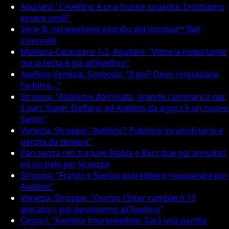
Aquilani: "L'Avellino è una buona squadra. Dobbiamo
essere umili"
Serie B, nel weekend esordio del Kombat™ Ball
invernale
Modena-Catanzaro 1-2, Aquilani: "Vittoria importante
ma la testa è già all'Avellino"
Avellino-Venezia, Svoboda: "Il gol? Devo ringraziare
l'arbitro..."
Stroppa: "Abbiamo dominato, grande rammarico per
il pari. Super Daffara: ad Avellino da oggi c'è un nuovo
Santo"
Venezia, Stroppa: "Avellino? Pubblico straordinario e
partita da temere"
Pari senza reti tra Juve Stabia e Bari: due gol annullati
ed un palo per le vespe
Stroppa: "Franjic e Sverko potrebbero recuperare per
Avellino"
Venezia, Stroppa: "Contro l'Inter cambierò 10
giocatori, poi penseremo all'Avellino"
Castori: "Avellino imprevedibile. Sarà una partita