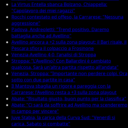
La Virtus Entella sbanca Bolzano, Chiappella:
"Capolavoro dei miei ragazzi"
Rocchi contestato ed offeso, la Carrarese: "Nessuna
aggressione"
Padova, Andreoletti: "Trend positivo. Daremo
battaglia anche ad Avellino"
Avellino ancora a +2 sulla zona playout: il Bari risale, il
Pescara sfiora il colpaccio a Frosinone
Venezia-Avellino 4-0, l'analisi di Stroppa
Stroppa: "L'Avellino? Con Ballardini è cambiato
qualcosa. Sarà un'altra partita rispetto all'andata"
Venezia, Stroppa: "Importante non perdere colpi. Ora
sotto con due partite in casa"
Il Mantova sbaglia un rigore e pareggia con la
Carrarese: l'Avellino resta a +3 sulla zona playout
Abate: "Risultato giusto, buon punto per la classifica"
Abate: "Ci sarà da soffrire ad Avellino ma scenderemo
in campo per vincere"
Juve Stabia, la carica della Curva Sud: "Venerdì si
carica. Sabato si combatte"