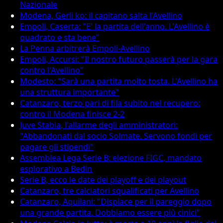
Nazionale
Modena, Gerli ko: il capitano salta l'Avellino
Empoli, Caserta: "E' la partita dell'anno. L'Avellino è
quadrato e sta bene"
La Penna arbitrerà Empoli-Avellino
Empoli, Accursi: "Il nostro futuro passerà per la gara
contro l'Avellino"
Modesto: "Sarà una partita molto tosta. L'Avellino ha
una struttura importante"
Catanzaro, terzo pari di fila subito nel recupero:
contro il Modena finisce 2-2
Juve Stabia, l'allarme degli amministratori:
"Abbandonati dal socio Solmate. Servono fondi per
pagare gli stipendi"
Assemblea Lega Serie B: elezione FIGC, mandato
esplorativo a Bedin
Serie B, ecco le date dei playoff e dei playout
Catanzaro, tre calciatori squalificati per Avellino
Catanzaro, Aquilani: "Dispiace per il pareggio dopo
una grande partita. Dobbiamo essere più cinici"