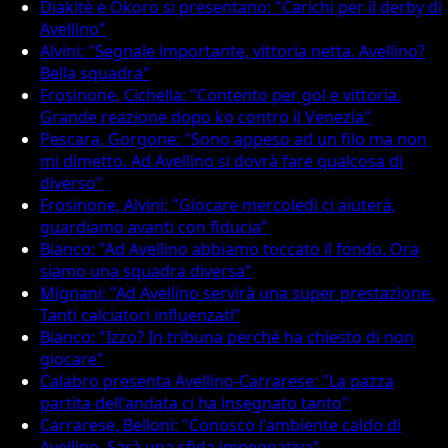
Diakitè e Okoro si presentano: "Carichi per il derby di
Avellino"
Alvini: "Segnale importante, vittoria netta. Avellino?
Bella squadra"
Frosinone, Cichella: "Contento per gol e vittoria.
Grande reazione dopo ko contro il Venezia"
Pescara, Gorgone: "Sono appeso ad un filo ma non
mi dimetto. Ad Avellino si dovrà fare qualcosa di
diverso"
Frosinone, Alvini: "Giocare mercoledì ci aiuterà,
guardiamo avanti con fiducia"
Bianco: "Ad Avellino abbiamo toccato il fondo. Ora
siamo una squadra diversa"
Mignani: "Ad Avellino servirà una super prestazione.
Tanti calciatori influenzati"
Bianco: "Izzo? In tribuna perché ha chiesto di non
giocare"
Calabro presenta Avellino-Carrarese: "La pazza
partita dell'andata ci ha insegnato tanto"
Carrarese, Belloni: "Conosco l'ambiente caldo di
Avellino. Sarà una sfida impegnativa"