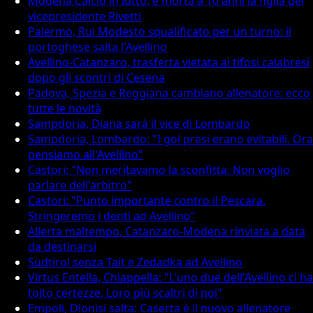
Modena Calcio in lutto: è morta a 10 anni la figlia del
vicepresidente Rivetti
Palermo, Rui Modesto squalificato per un turno: il
portoghese salta l'Avellino
Avellino-Catanzaro, trasferta vietata ai tifosi calabresi
dopo gli scontri di Cesena
Padova, Spezia e Reggiana cambiano allenatore: ecco
tutte le novità
Sampdoria, Diana sarà il vice di Lombardo
Sampdoria, Lombardo: "I gol presi erano evitabili. Ora
pensiamo all'Avellino"
Castori: "Non meritavamo la sconfitta. Non voglio
parlare dell'arbitro"
Castori: "Punto importante contro il Pescara.
Stringeremo i denti ad Avellino"
Allerta maltempo, Catanzaro-Modena rinviata a data
da destinarsi
Südtirol senza Tait e Zedadka ad Avellino
Virtus Entella, Chiappella: "L'uno due dell'Avellino ci ha
tolto certezze. Loro più scaltri di noi"
Empoli, Dionisi salta: Caserta è il nuovo allenatore