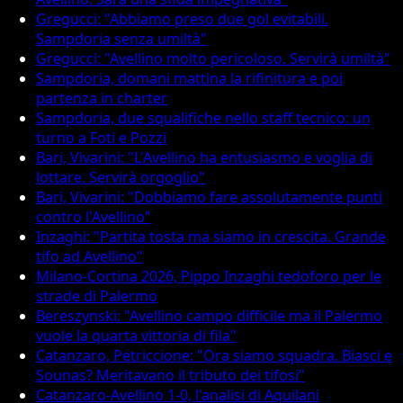
Gregucci: "Abbiamo preso due gol evitabili.
Sampdoria senza umiltà"
Gregucci: "Avellino molto pericoloso. Servirà umiltà"
Sampdoria, domani mattina la rifinitura e poi
partenza in charter
Sampdoria, due squalifiche nello staff tecnico: un
turno a Foti e Pozzi
Bari, Vivarini: "L'Avellino ha entusiasmo e voglia di
lottare. Servirà orgoglio"
Bari, Vivarini: "Dobbiamo fare assolutamente punti
contro l'Avellino"
Inzaghi: "Partita tosta ma siamo in crescita. Grande
tifo ad Avellino"
Milano-Cortina 2026, Pippo Inzaghi tedoforo per le
strade di Palermo
Bereszynski: "Avellino campo difficile ma il Palermo
vuole la quarta vittoria di fila"
Catanzaro, Petriccione: "Ora siamo squadra. Biasci e
Sounas? Meritavano il tributo dei tifosi"
Catanzaro-Avellino 1-0, l'analisi di Aquilani