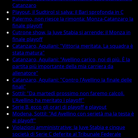
Catanzaro
Playout, il Sudtirol si salva: il Bari sprofonda in C
Palermo, non riesce la rimonta: Monza-Catanzaro la
finale playoff
Cutrone show, la Juve Stabia si arrende: il Monza in
finale playoff
Catanzaro, Aquilani: "Vittoria meritata. La squadra è
stata matura"
Catanzaro, Aquilani: "Avellino carico, noi di più. È la
partita più importante della mia carriera da
allenatore"
Catanzaro, Aquilani: "Contro l'Avellino la finale delle
finali"
Sottil: "Da martedì prossimo non faremo calcoli.
L'Avellino ha meritato i playoff"
Serie B, ecco gli orari di playoff e playout
Modena, Sottil: "Ad Avellino con serietà ma la testa è
ai playoff"
Violazioni amministrative: la Juve Stabia e cinque
società di Serie C deferite al Tribunale Federale