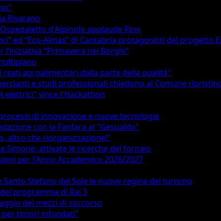
upo"
via Rivarano
: Ospedaletto d'Alpinolo applaude Rino
inci” ed “Eco-Almas” di Cantabria protagonisti del progetto E
 l’iniziativa “Primavera nei Borghi”
 multipiano
 reati agroalimentari dalla parte della qualità"
rcianti e studi professionali chiedono al Comune ripristin
vi elettrici" vince l'Hackathon
 processi di innovazione e nuove tecnologie
fondazione con la Fanfara al "Gesualdo"
s, altro che riorganizzazione!"
 Simone: attivate le ricerche del fornaio
sioni per l'Anno Accademico 2026/2027
 e Santo Stefano del Sole le nuove regine del turismo
o del programma di Rai 3
saggio dei mezzi di soccorso
 per timori infondati"