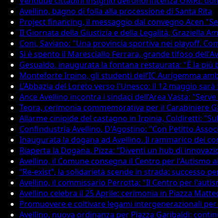
Ventidue cittadini insigniti dell’onorificenza OMRI: d
Avellino, bagno di folla alla processione di Santa Rita
Project financing, il messaggio dal convegno Acen "Se
II Giornata della Giustizia e della Legalità, Graziella 
Coni, Saviano: "Una provincia sportiva nei playoff. Co
Si è spento il Maresciallo Ferrara, grande tifoso dell'
Gesualdo, inaugurata la fontana restaurata: "È la più b
Monteforte Irpino, gli studenti dell’IC Aurigemma amb
L’Abbazia del Loreto verso l'Unesco: il 12 maggio sarà 
Ance Avellino incontra i sindaci dell’Area Vasta: "Serv
Teora, cerimonia commemorativa per il Carabiniere Gi
Allarme cinipide del castagno in Irpinia, Coldiretti: "
Confindustria Avellino, D'Agostino: "Con Petitto Assoc
Inaugurata la dogana ad Avellino. Il rammarico dei co
Riaperta la Dogana. Pizza: “Diventi un hub di innovazi
Avellino, il Comune consegna il Centro per l'Autismo al
“Re-exist”, la solidarietà scende in strada: successo p
Avellino, il commissario Perrotta: "Il Centro per l'au
Avellino celebra il 25 Aprile: cerimonia in Piazza Matte
Promuovere e coltivare legami intergenerazionali per c
Avellino, nuova ordinanza per Piazza Garibaldi: conti