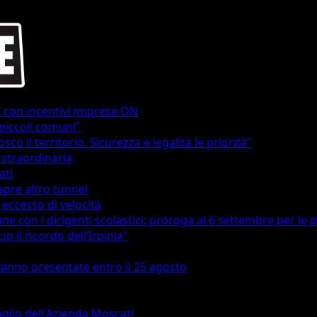
e con incentivi imprese ON
 piccoli comuni"
co il territorio. Sicurezza e legalità le priorità"
straordinaria
ati
apre altro tunnel
 eccesso di velocità
ne con i dirigenti scolastici: proroga al 6 settembre per le 
io il ricordo dell’Irpinia"
 vanno presentate entro il 25 agosto
oglio dell'Azienda Moscati