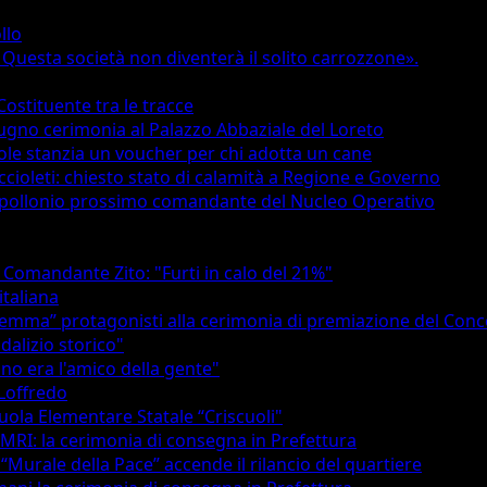
llo
. Questa società non diventerà il solito carrozzone».
ostituente tra le tracce
iugno cerimonia al Palazzo Abbaziale del Loreto
ole stanzia un voucher per chi adotta un cane
ccioleti: chiesto stato di calamità a Regione e Governo
'Appollonio prossimo comandante del Nucleo Operativo
l Comandante Zito: "Furti in calo del 21%"
italiana
urigemma” protagonisti alla cerimonia di premiazione del Con
dalizio storico"
ino era l'amico della gente"
Loffredo
uola Elementare Statale “Criscuoli"
a OMRI: la cerimonia di consegna in Prefettura
l “Murale della Pace” accende il rilancio del quartiere