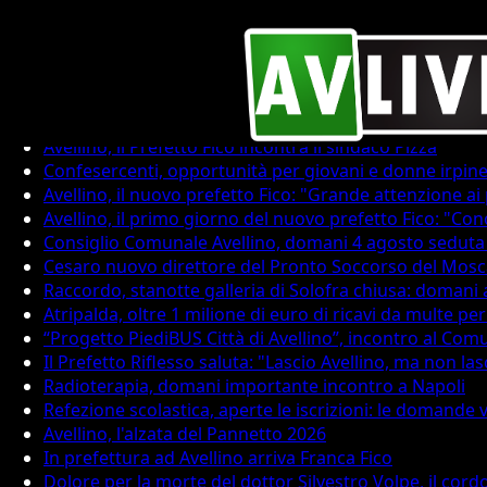
Attualità
Attualità
Avellino, il Prefetto Fico incontra il sindaco Pizza
Confesercenti, opportunità per giovani e donne irpin
Avellino, il nuovo prefetto Fico: "Grande attenzione ai
Avellino, il primo giorno del nuovo prefetto Fico: "Conos
Consiglio Comunale Avellino, domani 4 agosto seduta 
Cesaro nuovo direttore del Pronto Soccorso del Mosc
Raccordo, stanotte galleria di Solofra chiusa: domani 
Atripalda, oltre 1 milione di euro di ricavi da multe per
“Progetto PiediBUS Città di Avellino”, incontro al Comu
Il Prefetto Riflesso saluta: "Lascio Avellino, ma non lasc
Radioterapia, domani importante incontro a Napoli
Refezione scolastica, aperte le iscrizioni: le domande
Avellino, l'alzata del Pannetto 2026
In prefettura ad Avellino arriva Franca Fico
Dolore per la morte del dottor Silvestro Volpe, il cord