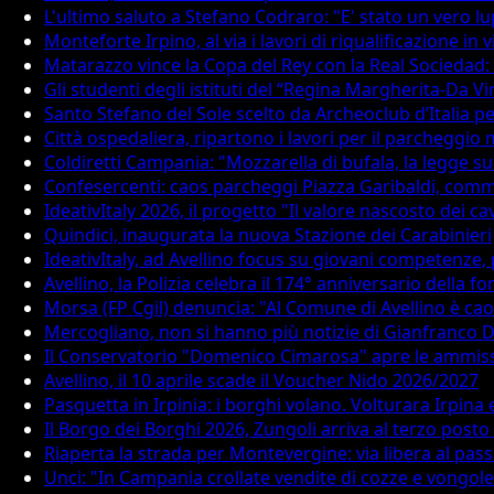
L'ultimo saluto a Stefano Codraro: "E' stato un vero l
Monteforte Irpino, al via i lavori di riqualificazione in 
Matarazzo vince la Copa del Rey con la Real Sociedad
Gli studenti degli istituti del “Regina Margherita-Da V
Santo Stefano del Sole scelto da Archeoclub d’Italia per
Città ospedaliera, ripartono i lavori per il parcheggio
Coldiretti Campania: "Mozzarella di bufala, la legge sui
Confesercenti: caos parcheggi Piazza Garibaldi, comme
IdeativItaly 2026, il progetto "Il valore nascosto dei ca
Quindici, inaugurata la nuova Stazione dei Carabinieri
IdeativItaly, ad Avellino focus su giovani competenze,
Avellino, la Polizia celebra il 174° anniversario della 
Morsa (FP Cgil) denuncia: "Al Comune di Avellino è cao
Mercogliano, non si hanno più notizie di Gianfranco De
Il Conservatorio "Domenico Cimarosa" apre le ammis
Avellino, il 10 aprile scade il Voucher Nido 2026/2027
Pasquetta in Irpinia: i borghi volano. Volturara Irpina
Il Borgo dei Borghi 2026, Zungoli arriva al terzo post
Riaperta la strada per Montevergine: via libera al pas
Unci: "In Campania crollate vendite di cozze e vongole