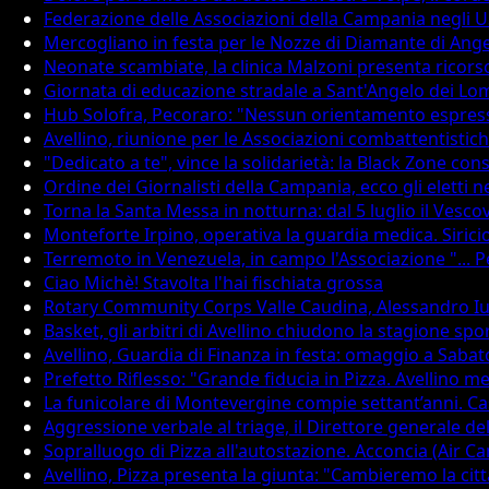
Federazione delle Associazioni della Campania negli USA
Mercogliano in festa per le Nozze di Diamante di Ange
Neonate scambiate, la clinica Malzoni presenta ricors
Giornata di educazione stradale a Sant'Angelo dei Lo
Hub Solofra, Pecoraro: "Nessun orientamento espresso. 
Avellino, riunione per le Associazioni combattentistic
"Dedicato a te", vince la solidarietà: la Black Zone con
Ordine dei Giornalisti della Campania, ecco gli eletti n
Torna la Santa Messa in notturna: dal 5 luglio il Vesco
Monteforte Irpino, operativa la guardia medica. Sirici
Terremoto in Venezuela, in campo l'Associazione "... Pe
Ciao Michè! Stavolta l'hai fischiata grossa
Rotary Community Corps Valle Caudina, Alessandro Iul
Basket, gli arbitri di Avellino chiudono la stagione spor
Avellino, Guardia di Finanza in festa: omaggio a Sabat
Prefetto Riflesso: "Grande fiducia in Pizza. Avellino 
La funicolare di Montevergine compie settant’anni. Ca
Aggressione verbale al triage, il Direttore generale de
Sopralluogo di Pizza all'autostazione. Acconcia (Air C
Avellino, Pizza presenta la giunta: "Cambieremo la città