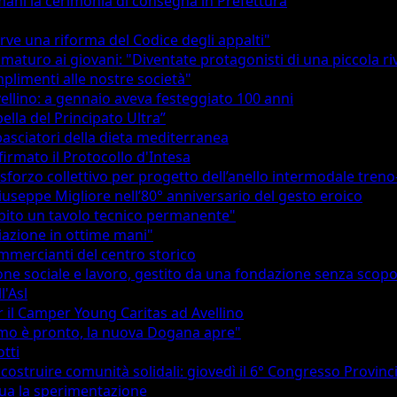
omani la cerimonia di consegna in Prefettura
rve una riforma del Codice degli appalti"
Ammaturo ai giovani: "Diventate protagonisti di una piccola ri
mplimenti alle nostre società"
Avellino: a gennaio aveva festeggiato 100 anni
ella del Principato Ultra”
asciatori della dieta mediterranea
firmato il Protocollo d'Intesa
e sforzo collettivo per progetto dell’anello intermodale tren
useppe Migliore nell’80° anniversario del gesto eroico
Subito un tavolo tecnico permanente"
iazione in ottime mani"
mmercianti del centro storico
one sociale e lavoro, gestito da una fondazione senza scopo
l'Asl
er il Camper Young Caritas ad Avellino
tismo è pronto, la nuova Dogana apre"
otti
ostruire comunità solidali: giovedì il 6° Congresso Provinci
nua la sperimentazione