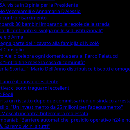
, visita in Irpinia per la Presidente
lo Vecchiarelli e Annamaria D’Alessio
o contro risarcimento
mbardi: 80 bambini imparano le regole della strada
Il confronto si svolga nelle sedi istituzionali"
he e d'Arma
segna parte del ricavato alla famiglia di Nicolò
el Consiglio
vo Aiello celebra ogni domenica sera al Parco Palatucci
o: "Entro fine mese la casa di comunità"
r la Storia...": Mario Dell'Anno distribuisce biscotti e omog
iano è il nuovo presidente
tiva: ci sono traguardi eccellenti
o Feoli
merita un riscatto dopo due commissari ed un sindaco arrest
sillo: "Un investimento da 25 milioni per l'adeguamento"
l Moscati incontra l’infermiera molestata
ampania): "Barriere automatiche, presidio operativo h24 e n
. Saremo vicini a tutti"