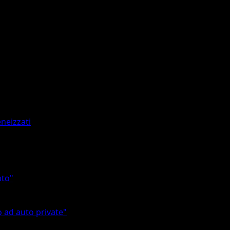
eneizzati
ato"
o ad auto private"