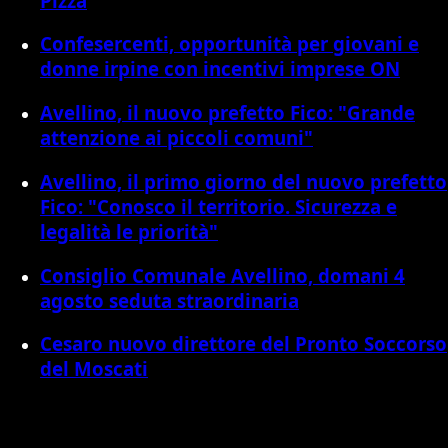
Pizza
Confesercenti, opportunità per giovani e
donne irpine con incentivi imprese ON
Avellino, il nuovo prefetto Fico: "Grande
attenzione ai piccoli comuni"
Avellino, il primo giorno del nuovo prefetto
Fico: "Conosco il territorio. Sicurezza e
legalità le priorità"
Consiglio Comunale Avellino, domani 4
agosto seduta straordinaria
Cesaro nuovo direttore del Pronto Soccorso
del Moscati