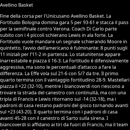
Avellino Basket
Fine della corsa per l'Unicusano Avellino Basket. La
Fortitudo Bologna domina gara 5 per 93-61 e stacca il pass
per la semifinale contro Verona. Coach Di Carlo parte
subito con i 4 piccoli schierano Lewis in ala forte. La
Fortitudo vuole mandare un segnale schierando Moore in
quintetto, l’avvio dell’americano è fulminante: 8 punti sugli
11 iniziali per l’11-2 in partenza. Lo statunitense appare
inarrestabile e piazza il 16-3. La Fortitudo è difensivamente
aggressiva, ma sono le percentuali d’attacco a fare la
differenza. La Effe vola sul 21-6 con 5/7 da tre. Il primo
quarto termina con il vantaggio fortitudino 28-9. Mastellari
piazza il +22 (32-10), mentre i biancoverdi non riescono a
trovare la strada del canestro con continuità, ma con una
tripla di Francis e Lewis ritornano sul -14 (32-18), ma i
padroni di casa restano padroni del gioco tornando avanti
sul +23 (43-20). Il quarto termina con i padroni di casa
avanti 45-28 con il canestro di Sarto sulla sirena. I
biancoverdi si affidano ai tiri da fuori di Francis, ma il team