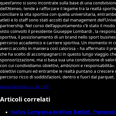
quest’anno si sono incontrate sulla base di una condivision
dell’Ateneo, tende a rafforzare il legame tra la realtà sport
conciliare la vita sportiva con quella universitaria, entramb
atleti e lo staff sono stati accolti dal management dell’Univ
partnership. Nel corso dell’appuntamento c’è stato il modo
visto coinvolti il presidente Giuseppe Lombardi , la respo
sportiva, il posizionamento di un brand nello sport business
percorso accademico e carriere sportiva. Un momento in cui 
averci accolto in maniera così calorosa – ha affermato il 
che ha scelto di accompagnarci in questo lungo viaggio che
sponsorizzazione, ma si basa sua una condivisione di valori
con cui condividiamo obiettivi, ambizioni e responsabilità». 
obiettivi comuni ed entrambe le realtà puntano a crescere o
percorso ricco di soddisfazioni, dentro e fuori dal parquet.
Leggi l’articolo su AV LIVE
Articoli correlati
Halley Campania Avellino Basket, Francesco 