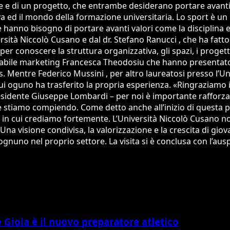
e e di un progetto, che entrambe desiderano portare avanti. 
iva ed il mondo della formazione universitaria. Lo sport è un
e hanno bisogno di portare avanti valori come la disciplina e
ersità Niccolò Cusano e dal dr. Stefano Ranucci , che ha fatto
 per conoscere la struttura organizzativa, gli spazi, i pro
nsabile marketing Francesca Theodosiu che hanno presentato
. Mentre Federico Mussini , per altro laureatosi presso l’Un
oguno ha trasferito la propria esperienza. «Ringraziamo i v
presidente Giuseppe Lombardi – per noi è importante rafforz
 stiamo compiendo. Come detto anche all’inizio di questa pa
 in cui crediamo fortemente. L’Università Niccolò Cusano non
Una visione condivisa, la valorizzazione e la crescita di gio
gnuno nel proprio settore. La visita si è conclusa con l’aus
Gioia è il nuovo preparatore atletico