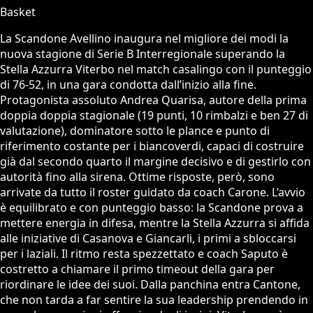
Basket
La Scandone Avellino inaugura nel migliore dei modi la
nuova stagione di Serie B Interregionale superando la
Stella Azzurra Viterbo nel match casalingo con il punteggio
di 76-52, in una gara condotta dall’inizio alla fine.
Protagonista assoluto Andrea Quarisa, autore della prima
doppia doppia stagionale (19 punti, 10 rimbalzi e ben 27 di
valutazione), dominatore sotto le plance e punto di
riferimento costante per i biancoverdi, capaci di costruire
già dal secondo quarto il margine decisivo e di gestirlo con
autorità fino alla sirena. Ottime risposte, però, sono
arrivate da tutto il roster guidato da coach Carone. L’avvio
è equilibrato e con punteggio basso: la Scandone prova a
mettere energia in difesa, mentre la Stella Azzurra si affida
alle iniziative di Casanova e Giancarli, i primi a sbloccarsi
per i laziali. Il ritmo resta spezzettato e coach Saputo è
costretto a chiamare il primo timeout della gara per
riordinare le idee dei suoi. Dalla panchina entra Cantone,
che non tarda a far sentire la sua leadership prendendo in