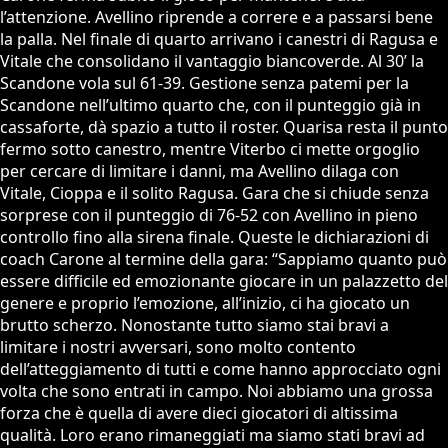
l’attenzione. Avellino riprende a correre e a passarsi bene
la palla. Nel finale di quarto arrivano i canestri di Ragusa e
Vitale che consolidano il vantaggio biancoverde. Al 30’ la
Scandone vola sul 61-39. Gestione senza patemi per la
Scandone nell’ultimo quarto che, con il punteggio già in
cassaforte, dà spazio a tutto il roster. Quarisa resta il punto
fermo sotto canestro, mentre Viterbo ci mette orgoglio
per cercare di limitare i danni, ma Avellino dilaga con
Vitale, Cioppa e il solito Ragusa. Gara che si chiude senza
sorprese con il punteggio di 76-52 con Avellino in pieno
controllo fino alla sirena finale. Queste le dichiarazioni di
coach Carone al termine della gara: “Sappiamo quanto può
essere difficile ed emozionante giocare in un palazzetto del
genere e proprio l’emozione, all’inizio, ci ha giocato un
brutto scherzo. Nonostante tutto siamo stai bravi a
limitare i nostri avversari, sono molto contento
dell’atteggiamento di tutti e come hanno approcciato ogni
volta che sono entrati in campo. Noi abbiamo una grossa
forza che è quella di avere dieci giocatori di altissima
qualità. Loro erano rimaneggiati ma siamo stati bravi ad