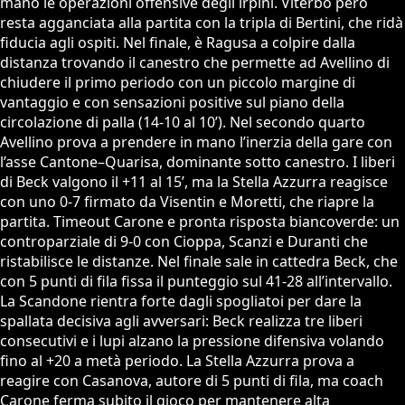
mano le operazioni offensive degli irpini. Viterbo però
resta agganciata alla partita con la tripla di Bertini, che ridà
fiducia agli ospiti. Nel finale, è Ragusa a colpire dalla
distanza trovando il canestro che permette ad Avellino di
chiudere il primo periodo con un piccolo margine di
vantaggio e con sensazioni positive sul piano della
circolazione di palla (14-10 al 10’). Nel secondo quarto
Avellino prova a prendere in mano l’inerzia della gare con
l’asse Cantone–Quarisa, dominante sotto canestro. I liberi
di Beck valgono il +11 al 15’, ma la Stella Azzurra reagisce
con uno 0-7 firmato da Visentin e Moretti, che riapre la
partita. Timeout Carone e pronta risposta biancoverde: un
controparziale di 9-0 con Cioppa, Scanzi e Duranti che
ristabilisce le distanze. Nel finale sale in cattedra Beck, che
con 5 punti di fila fissa il punteggio sul 41-28 all’intervallo.
La Scandone rientra forte dagli spogliatoi per dare la
spallata decisiva agli avversari: Beck realizza tre liberi
consecutivi e i lupi alzano la pressione difensiva volando
fino al +20 a metà periodo. La Stella Azzurra prova a
reagire con Casanova, autore di 5 punti di fila, ma coach
Carone ferma subito il gioco per mantenere alta