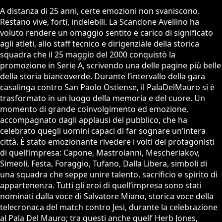
A distanza di 25 anni, certe emozioni non svaniscono.
Restano vive, forti, indelebili. La Scandone Avellino ha
voluto rendere un omaggio sentito e carico di significato
agli atleti, allo staff tecnico e dirigenziale della storica
squadra che il 25 maggio del 2000 conquistò la
promozione in Serie A, scrivendo una delle pagine più belle
della storia biancoverde. Durante l’intervallo della gara
casalinga contro San Paolo Ostiense, il PalaDelMauro si è
trasformato in un luogo della memoria e del cuore. Un
momento di grande coinvolgimento ed emozione,
accompagnato dagli applausi del pubblico, che ha
celebrato quegli uomini capaci di far sognare un’intera
città. È stato emozionante rivedere i volti dei protagonisti
di quell’impresa: Capone, Mastroianni, Mescheriakov,
Simeoli, Festa, Foraggio, Tufano, Dalla Libera, simboli di
una squadra che seppe unire talento, sacrificio e spirito di
appartenenza. Tutti gli eroi di quell’impresa sono stati
nominati dalla voce di Salvatore Miano, storica voce della
telecronaca del match contro Jesi, durante la celebrazione
al Pala Del Mauro; tra questi anche quell’ Herb Jones,