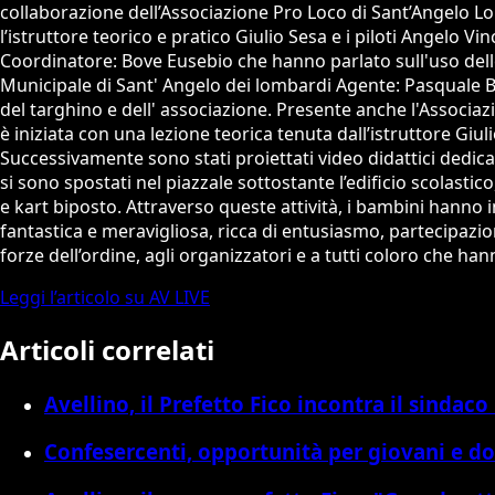
collaborazione dell’Associazione Pro Loco di Sant’Angelo Lo
l’istruttore teorico e pratico Giulio Sesa e i piloti Angelo
Coordinatore: Bove Eusebio che hanno parlato sull'uso delle
Municipale di Sant' Angelo dei lombardi Agente: Pasquale B
del targhino e dell' associazione. Presente anche l'Associaz
è iniziata con una lezione teorica tenuta dall’istruttore Giul
Successivamente sono stati proiettati video didattici dedicat
si sono spostati nel piazzale sottostante l’edificio scolastico
e kart biposto. Attraverso queste attività, i bambini hanno
fantastica e meravigliosa, ricca di entusiasmo, partecipazion
forze dell’ordine, agli organizzatori e a tutti coloro che han
Leggi l’articolo su AV LIVE
Articoli correlati
Avellino, il Prefetto Fico incontra il sindaco
Confesercenti, opportunità per giovani e d