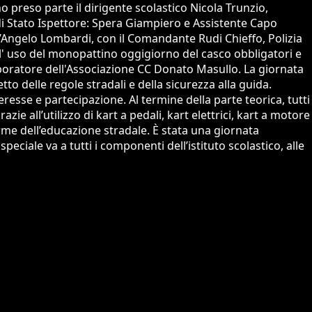
 preso parte il dirigente scolastico Nicola Trunzio,
a di Stato Ispettore: Spera Giampiero e Assistente Capo
t’Angelo Lombardi, con il Comandante Rudi Chieffo, Polizia
ll' uso del monopattino oggigiorno del casco obbligatori e
llaboratore dell'Associazione CC Donato Masullo. La giornata
to delle regole stradali e della sicurezza alla guida.
resse e partecipazione. Al termine della parte teorica, tutti
ie all’utilizzo di kart a pedali, kart elettrici, kart a motore
rme dell’educazione stradale. È stata una giornata
eciale va a tutti i componenti dell’istituto scolastico, alle