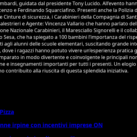
mbardi, guidata dal presidente Tony Lucido. All’evento hanno
 Vincenzo e Ferdinando Squarciafino. Presenti anche la Polizi
 Cinture di sicurezza, i Carabinieri della Compagnia di San
alestrieri e Agente: Vincenza Vallario che hanno parlato de
ione Nazionale Carabinieri, il Maresciallo Signorelli e il co
io Sesa, che ha spiegato a 100 bambini l’importanza del rispet
i agli alunni delle scuole elementari, suscitando grande inte
, dove i ragazzi hanno potuto vivere un’esperienza pratica graz
 imparato in modo divertente e coinvolgente le principali no
e e insegnamenti importanti per tutti i presenti. Un elogio sp
no contribuito alla riuscita di questa splendida iniziativa.
 Pizza
onne irpine con incentivi imprese ON