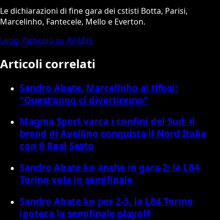
Le dichiarazioni di fine gara dei cstisti Botta, Parisi,
Marcelinho, Fantecele, Mello e Everton.
Leggi l’articolo su AV LIVE
Articoli correlati
Sandro Abate, Marcelinho ai tifosi:
"Quest'anno ci divertiremo"
Magma Sport varca i confini del Sud: il
brand di Avellino conquista il Nord Italia
con il Real Sesto
Sandro Abate ko anche in gara 2: la L84
Torino vola in semifinale
Sandro Abate ko per 2-5, la L84 Torino
ipoteca la semifinale playoff