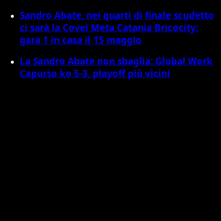
Sandro Abate, nei quarti di finale scudetto
ci sarà la Covei Meta Catania Bricocity:
gara 1 in casa il 15 maggio
La Sandro Abate non sbaglia: Global Work
Capurso ko 5-3, playoff più vicini