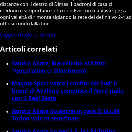
distanze con il destro di Dimas. I padroni di casa ci
credono e si riportano sotto con Everton ma Vavà spezza
ogni velleità di rimonta siglando la rete del definitivo 2-4 ad
otto secondi dalla fine.
Leggi l’articolo su AV LIVE
Articoli correlati
Sandro Abate, Marcelinho ai tifosi:
"Quest'anno ci divertiremo"
Magma Sport varca i confini del Sud: il
brand di Avellino conquista il Nord Italia
con il Real Sesto
Sandro Abate ko anche in gara 2: la L84
Torino vola in semifinale
Sandro Abate ko per 2-5, la L84 Torino