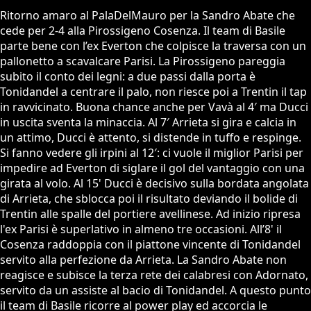
Ritorno amaro al PalaDelMauro per la Sandro Abate che
cede per 2-4 alla Pirossigeno Cosenza. Il team di Basile
parte bene con l’ex Everton che colpisce la traversa con un
pallonetto a scavalcare Parisi. La Pirossigeno pareggia
subito il conto dei legni: a due passi dalla porta è
Tonidandel a centrare il palo, non riesce poi a Trentin il tap
in ravvicinato. Buona chance anche per Vavà al 4′ ma Ducci
in uscita sventa la minaccia. Al 7′ Arrieta si gira e calcia in
un attimo, Ducci è attento, si distende in tuffo e respinge.
Si fanno vedere gli irpini al 12′: ci vuole il miglior Parisi per
impedire ad Everton di siglare il gol del vantaggio con una
girata al volo. Al 15' Ducci è decisivo sulla bordata angolata
di Arrieta, che sblocca poi il risultato deviando il bolide di
Trentin alle spalle del portiere avellinese. Ad inizio ripresa
l'ex Parisi è superlativo in almeno tre occasioni. All’8' il
Cosenza raddoppia con il piattone vincente di Tonidandel
servito alla perfezione da Arrieta. La Sandro Abate non
reagisce e subisce la terza rete dei calabresi con Adornato,
servito da un assiste al bacio di Tonidandel. A questo punto
il team di Basile ricorre al power play ed accorcia le