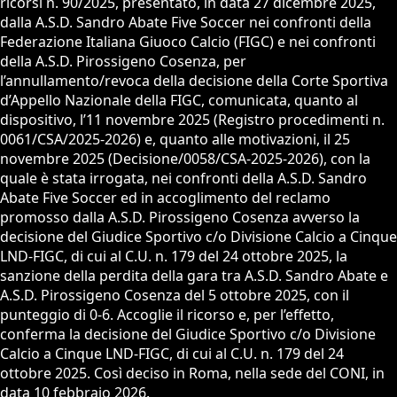
ricorsi n. 90/2025, presentato, in data 27 dicembre 2025,
dalla A.S.D. Sandro Abate Five Soccer nei confronti della
Federazione Italiana Giuoco Calcio (FIGC) e nei confronti
della A.S.D. Pirossigeno Cosenza, per
l’annullamento/revoca della decisione della Corte Sportiva
d’Appello Nazionale della FIGC, comunicata, quanto al
dispositivo, l’11 novembre 2025 (Registro procedimenti n.
0061/CSA/2025-2026) e, quanto alle motivazioni, il 25
novembre 2025 (Decisione/0058/CSA-2025-2026), con la
quale è stata irrogata, nei confronti della A.S.D. Sandro
Abate Five Soccer ed in accoglimento del reclamo
promosso dalla A.S.D. Pirossigeno Cosenza avverso la
decisione del Giudice Sportivo c/o Divisione Calcio a Cinque
LND-FIGC, di cui al C.U. n. 179 del 24 ottobre 2025, la
sanzione della perdita della gara tra A.S.D. Sandro Abate e
A.S.D. Pirossigeno Cosenza del 5 ottobre 2025, con il
punteggio di 0-6. Accoglie il ricorso e, per l’effetto,
conferma la decisione del Giudice Sportivo c/o Divisione
Calcio a Cinque LND-FIGC, di cui al C.U. n. 179 del 24
ottobre 2025. Così deciso in Roma, nella sede del CONI, in
data 10 febbraio 2026.