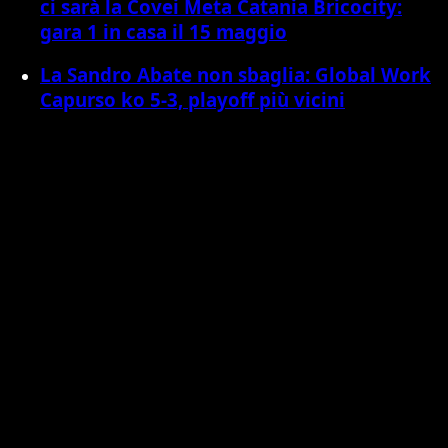
ci sarà la Covei Meta Catania Bricocity:
gara 1 in casa il 15 maggio
La Sandro Abate non sbaglia: Global Work
Capurso ko 5-3, playoff più vicini