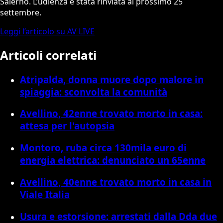
Salerno. L’udienza è stata rinviata al prossimo 25
settembre.
Leggi l’articolo su AV LIVE
Articoli correlati
Atripalda, donna muore dopo malore in
spiaggia: sconvolta la comunità
Avellino, 42enne trovato morto in casa:
attesa per l'autopsia
Montoro, ruba circa 130mila euro di
energia elettrica: denunciato un 65enne
Avellino, 40enne trovato morto in casa in
Viale Italia
Usura e estorsione: arrestati dalla Dda due